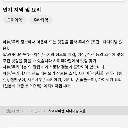
인기 지역 및 요리
오미야역
우라와역
하뉴/쿠키 정보에서 마음에 드는 맛집을 골라 주세요 (조건 : 다다미방 있
음).
SAVOR JAPAN은 하뉴/쿠키의 정보를 지역, 예산, 장르 등의 조건에 맞춰
추천 맛집을 찾을 수 있습니다.
사이타마현
에서 맛집 찾기.
하뉴/쿠키에는 의 맛집과 레스토랑 정보가 포함되어 있습니다.
하뉴/쿠키에서 추천드리는 요리 장르는
스시
,
사시미(생선회)
,
덴푸라(튀
김)
,
철판구이
,
샤부샤부 / 스키야키
,
야키니쿠(숯불구이)
,
가이세키 요리
(일본식 고급 코스요리)
,
이자카야
입니다.
일본의 맛
도쿄 근교
사이타마현, 다다미방 있음