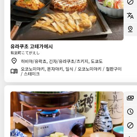
유라쿠초 고테가에시
有楽町こてがえし
히비야/유락쵸, 긴자/유라쿠초/츠키지, 도쿄도
오코노미야키, 몬자야키, 일식 / 오코노미야키 / 철판구이
/ 스테이크