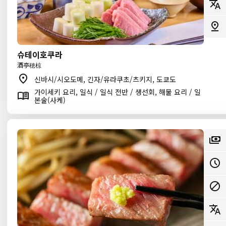
슈테이호쿠라
酒亭穂椋
신바시/시오도메, 긴자/유라쿠초/츠키지, 도쿄도
가이세키 요리, 일식 / 일식 전반 / 생선회, 해물 요리 / 일
본술(사케)