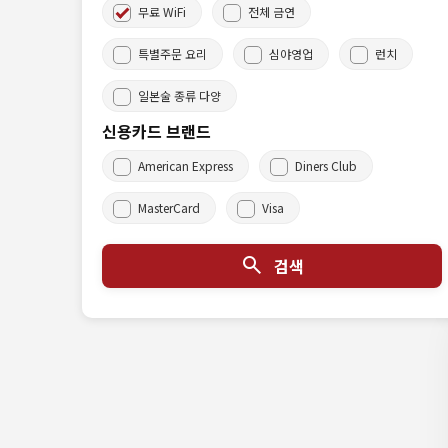
무료 WiFi
전체 금연
특별주문 요리
심야영업
런치
일본술 종류 다양
신용카드 브랜드
American Express
Diners Club
MasterCard
Visa
검색