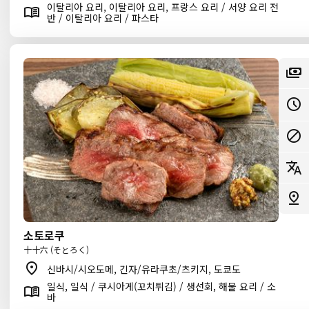
이탈리아 요리, 이탈리아 요리, 프랑스 요리 / 서양 요리 전
반 / 이탈리아 요리 / 파스타
소토로쿠
十十六 (そとろく)
신바시/시오도메, 긴자/유라쿠초/츠키지, 도쿄도
일식, 일식 / 쿠시아게(꼬치튀김) / 생선회, 해물 요리 / 소
바