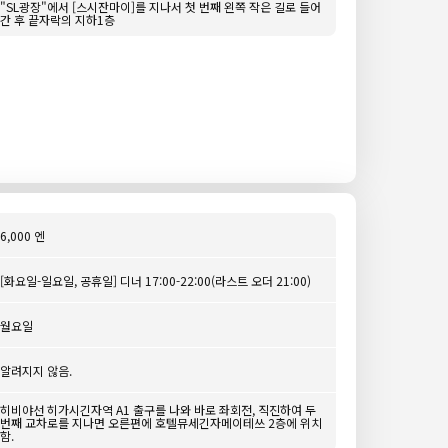
"SL광장"에서 [스시잔마이]를 지나서 첫 번째 왼쪽 작은 길로 들어
간 후 끝자락의 지하1층
6,000 엔
[화요일-일요일, 공휴일] 디너 17:00-22:00(라스트 오더 21:00)
월요일
알려지지 않음.
히비야선 히가시긴자역 A1 출구를 나와 바로 좌회전, 직진하여 두
번째 교차로를 지나면 오른편에 호텔뮤세긴자메이테쓰 2층에 위치
함.