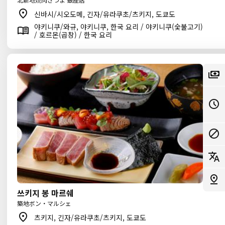
신바시/시오도메, 긴자/유라쿠초/츠키지, 도쿄도
야키니쿠/와규, 야키니쿠, 한국 요리 / 야키니쿠(숯불고기)
/ 호르몬(곱창) / 한국 요리
쓰키지 봉 마르쉐
築地ボン・マルシェ
츠키지, 긴자/유라쿠초/츠키지, 도쿄도