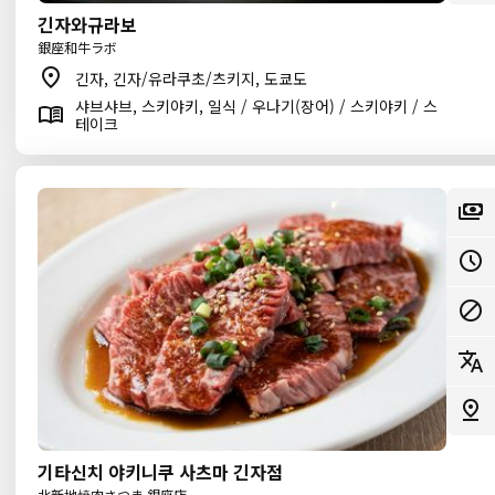
긴자와규라보
銀座和牛ラボ
긴자, 긴자/유라쿠초/츠키지, 도쿄도
샤브샤브, 스키야키, 일식 / 우나기(장어) / 스키야키 / 스
테이크
기타신치 야키니쿠 사츠마 긴자점
北新地焼肉さつま 銀座店