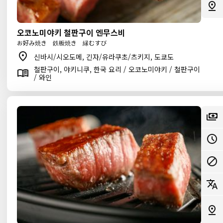
오코노미야키 철판구이 엔무스비
お好み焼き 鉄板焼き 縁むすび
신바시/시오도메, 긴자/유라쿠초/츠키지, 도쿄도
철판구이, 야키니쿠, 한국 요리 / 오코노미야키 / 철판구이
/ 와인