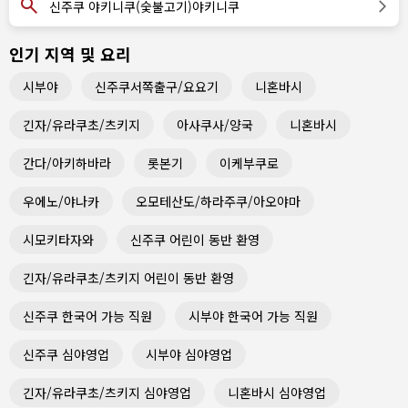
신주쿠 야키니쿠(숯불고기)야키니쿠
인기 지역 및 요리
시부야
신주쿠서쪽출구/요요기
니혼바시
긴자/유라쿠초/츠키지
아사쿠사/양국
니혼바시
간다/아키하바라
롯본기
이케부쿠로
우에노/야나카
오모테산도/하라주쿠/아오야마
시모키타자와
신주쿠 어린이 동반 환영
긴자/유라쿠초/츠키지 어린이 동반 환영
신주쿠 한국어 가능 직원
시부야 한국어 가능 직원
신주쿠 심야영업
시부야 심야영업
긴자/유라쿠초/츠키지 심야영업
니혼바시 심야영업