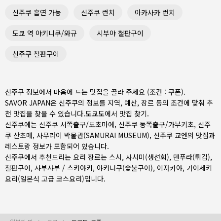
신주쿠 흡연 가능
신주쿠 런치
아카사카 런치
도쿄 역 야키니쿠/와규
시부야 철판구이
신주쿠 철판구이
신주쿠 정보에서 마음에 드는 맛집을 골라 주세요 (조건 : 쿠폰).
SAVOR JAPAN은 신주쿠의 정보를 지역, 예산, 장르 등의 조건에 맞춰 추
천 맛집을 찾을 수 있습니다.
도쿄도
에서 맛집 찾기.
신주쿠에는
신주쿠 서쪽출구/도초마에
,
신주쿠 동쪽출구/가부키초
,
신주
쿠 산초메
, 사무라이 박물관(SAMURAI MUSEUM), 신주쿠 교엔의 맛집과
레스토랑 정보가 포함되어 있습니다.
신주쿠에서 추천드리는 요리 장르는
스시
,
사시미(생선회)
,
덴푸라(튀김)
,
철판구이
,
샤부샤부 / 스키야키
,
야키니쿠(숯불구이)
,
이자카야
,
가이세키
요리(일본식 고급 코스요리)
입니다.