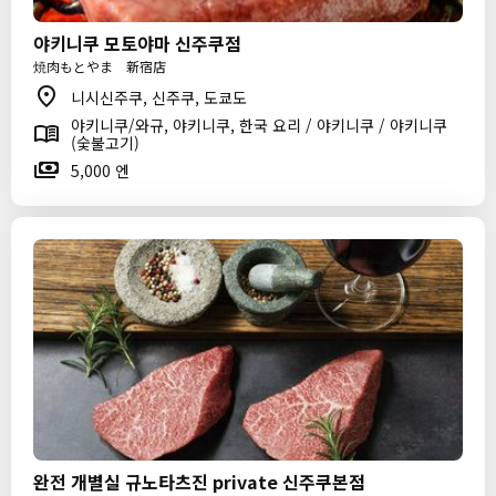
야키니쿠 모토야마 신주쿠점
焼肉もとやま 新宿店
니시신주쿠, 신주쿠, 도쿄도
야키니쿠/와규, 야키니쿠, 한국 요리 / 야키니쿠 / 야키니쿠
(숯불고기)
5,000 엔
완전 개별실 규노타츠진 private 신주쿠본점