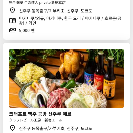
完全個室 牛の達人 private 新宿本店
신주쿠 동쪽출구/가부키초, 신주쿠, 도쿄도
야키니쿠/와규, 야키니쿠, 한국 요리 / 야키니쿠 / 호르몬(곱
창) / 와인
5,000 엔
크래프트 맥주 공방 신주쿠 에르
クラフトビール工房 新宿エール
신주쿠 동쪽출구/가부키초, 신주쿠, 도쿄도