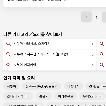
1
다른 카테고리／요리를 찾아보기
시부야 샤브샤브, 스키야키
시부야 스시퓨전 스시오시즈시(틀 초밥)
시부야 이자카야
인기 지역 및 요리
시부야
신주쿠서쪽출구/요요기
니혼바시
긴자/유라쿠
간다/아키하바라
롯본기
이케부쿠로
우에노/야나카
신주쿠 어린이 동반 환영
긴자/유라쿠초/츠키지 어린이 동반 환영