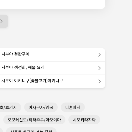
시부야 철판구이
시부야 생선회, 해물 요리
시부야 야키니쿠(숯불고기)야키니쿠
초/츠키지
아사쿠사/양국
니혼바시
오모테산도/하라주쿠/아오야마
시모키타자와
신주쿠 한국어 가능 직원