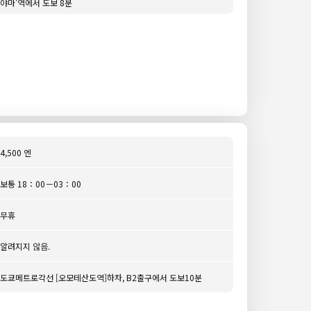
야마'역에서 도보 8분
4,500 엔
보통 18：00－03：00
무휴
알려지지 않음.
도쿄메트로각선 [오모테산도역]하차, B2출구에서 도보10분