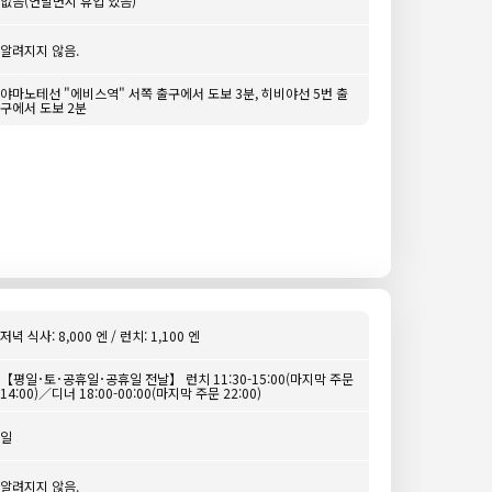
없음(연말면시 휴업 있음)
알려지지 않음.
야마노테선 "에비스역" 서쪽 출구에서 도보 3분, 히비야선 5번 출
구에서 도보 2분
저녁 식사: 8,000 엔 / 런치: 1,100 엔
【평일･토･공휴일･공휴일 전날】 런치 11:30-15:00(마지막 주문
14:00)／디너 18:00-00:00(마지막 주문 22:00)
일
알려지지 않음.