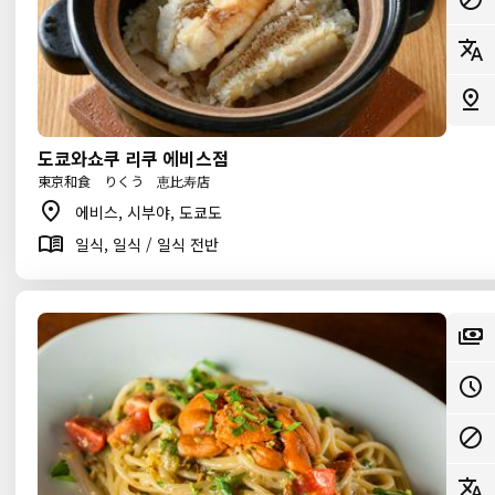
도쿄와쇼쿠 리쿠 에비스점
東京和食 りくう 恵比寿店
에비스, 시부야, 도쿄도
일식, 일식 / 일식 전반