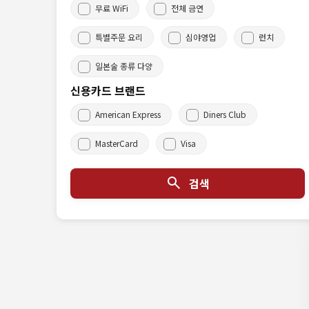
무료 WiFi
전체 금연
특별주문 요리
심야영업
런치
일본술 종류 다양
신용카드 브랜드
American Express
Diners Club
MasterCard
Visa
검색