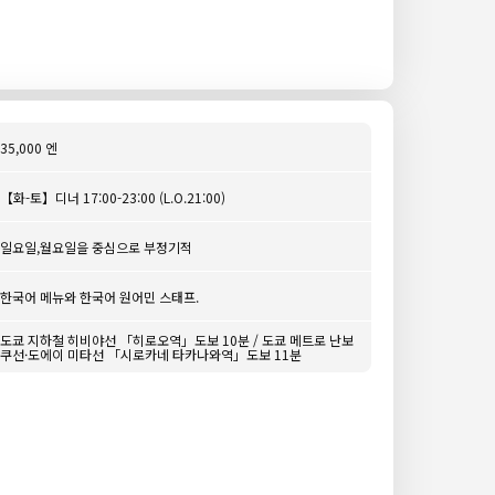
35,000 엔
【화-토】디너 17:00-23:00 (L.O.21:00)
일요일,월요일을 중심으로 부정기적
한국어 메뉴와 한국어 원어민 스태프.
도쿄 지하철 히비야선 「히로오역」도보 10분 / 도쿄 메트로 난보
쿠선·도에이 미타선 「시로카네 타카나와역」도보 11분