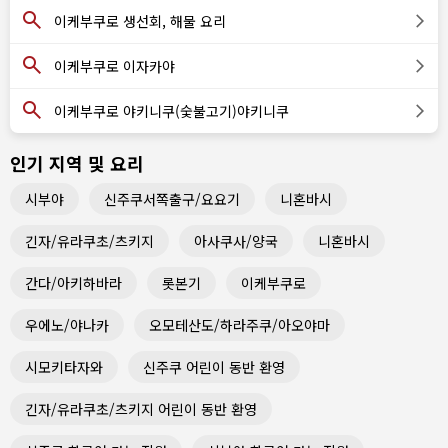
이케부쿠로 생선회, 해물 요리
이케부쿠로 이자카야
이케부쿠로 야키니쿠(숯불고기)야키니쿠
인기 지역 및 요리
시부야
신주쿠서쪽출구/요요기
니혼바시
긴자/유라쿠초/츠키지
아사쿠사/양국
니혼바시
간다/아키하바라
롯본기
이케부쿠로
우에노/야나카
오모테산도/하라주쿠/아오야마
시모키타자와
신주쿠 어린이 동반 환영
긴자/유라쿠초/츠키지 어린이 동반 환영