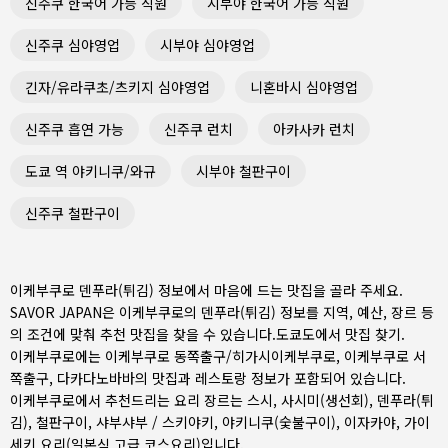
신주쿠 한국어 가능 직원
시부야 한국어 가능 직원
신주쿠 심야영업
시부야 심야영업
긴자/유라쿠초/츠키지 심야영업
니혼바시 심야영업
신주쿠 흡연 가능
신주쿠 런치
아카사카 런치
도쿄 역 야키니쿠/와규
시부야 철판구이
신주쿠 철판구이
이케부쿠로 덴푸라(튀김) 정보에서 마음에 드는 맛집을 골라 주세요.
SAVOR JAPAN은 이케부쿠로의 덴푸라(튀김) 정보를 지역, 예산, 장르 등
의 조건에 맞춰 추천 맛집을 찾을 수 있습니다.
도쿄도
에서 맛집 찾기.
이케부쿠로에는
이케부쿠로 동쪽출구/히가시이케부쿠로
,
이케부쿠로 서
쪽출구
,
다카다노바바
의 맛집과 레스토랑 정보가 포함되어 있습니다.
이케부쿠로에서 추천드리는 요리 장르는
스시
,
사시미(생선회)
,
덴푸라(튀
김)
,
철판구이
,
샤부샤부 / 스키야키
,
야키니쿠(숯불구이)
,
이자카야
,
가이
세키 요리(일본식 고급 코스요리)
입니다.