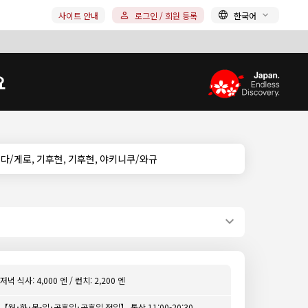
사이트 안내
로그인 / 회원 등록
한국어
요
/히다/게로, 기후현, 기후현, 야키니쿠/와규
저녁 식사: 4,000 엔 / 런치: 2,200 엔
【월･화･목-일･공휴일･공휴일 전일】 통상 11:00-20:30