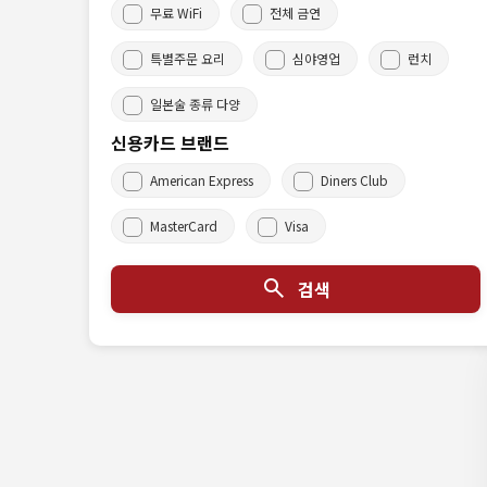
무료 WiFi
전체 금연
특별주문 요리
심야영업
런치
일본술 종류 다양
신용카드 브랜드
American Express
Diners Club
MasterCard
Visa
검색