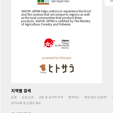
S
SAVOR JAPAN helps visitors to experience the food
and the cuisines that are unique to regions as well
as the rural communities that produce these
products. SAVOR JAPAN is certified by The Ministry
of Agriculture, Forestry and Fisheries.
powered by hitosara
지역별 검색
도쿄
도쿄 근교
교토 및 오사카 지역
홋카이도
북부 혼슈 (도호쿠)
오키나와 및 난세이 제도