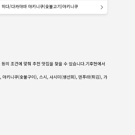
히다/다카야마 야키니쿠(숯불고기)야키니쿠
르 등의 조건에 맞춰 추천 맛집을 찾을 수 있습니다.
기후현
에서
,
야키니쿠(숯불구이)
,
스시
,
사시미(생선회)
,
덴푸라(튀김)
,
가