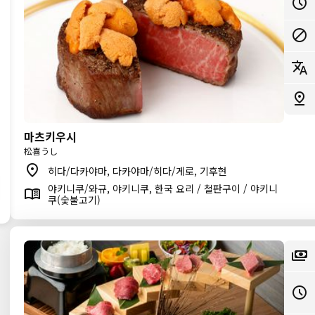
마츠키우시
松喜うし
히다/다카야마, 다카야마/히다/게로, 기후현
야키니쿠/와규, 야키니쿠, 한국 요리 / 철판구이 / 야키니
쿠(숯불고기)