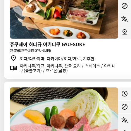
쥬쿠세이 히다규 야키니쿠 GYU-SUKE
熟成飛騨牛焼肉GYU-SUKE
히다/다카야마, 다카야마/히다/게로, 기후현
야키니쿠/와규, 야키니쿠, 한국 요리 / 스테이크 / 야키니
쿠(숯불고기) / 호르몬(곱창)