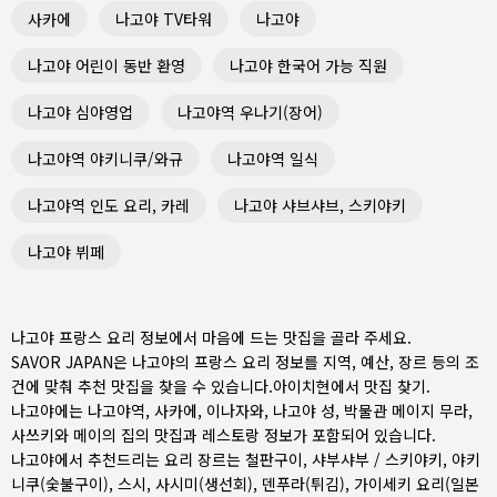
사카에
나고야 TV타워
나고야
나고야 어린이 동반 환영
나고야 한국어 가능 직원
나고야 심야영업
나고야역 우나기(장어)
나고야역 야키니쿠/와규
나고야역 일식
나고야역 인도 요리, 카레
나고야 샤브샤브, 스키야키
나고야 뷔페
나고야 프랑스 요리 정보에서 마음에 드는 맛집을 골라 주세요.
SAVOR JAPAN은 나고야의 프랑스 요리 정보를 지역, 예산, 장르 등의 조
건에 맞춰 추천 맛집을 찾을 수 있습니다.
아이치현
에서 맛집 찾기.
나고야에는
나고야역
,
사카에
,
이나자와
, 나고야 성, 박물관 메이지 무라,
사쓰키와 메이의 집의 맛집과 레스토랑 정보가 포함되어 있습니다.
나고야에서 추천드리는 요리 장르는
철판구이
,
샤부샤부 / 스키야키
,
야키
니쿠(숯불구이)
,
스시
,
사시미(생선회)
,
덴푸라(튀김)
,
가이세키 요리(일본