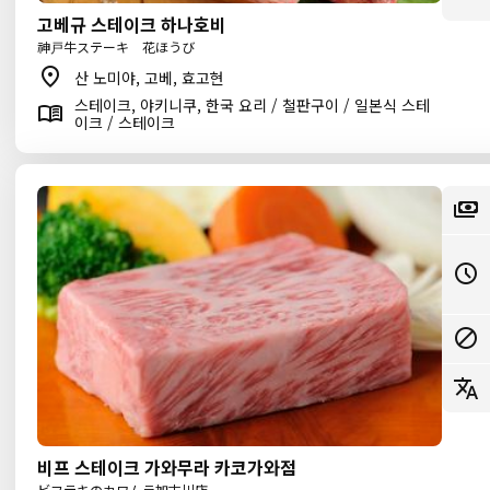
고베규 스테이크 하나호비
神戸牛ステーキ 花ほうび
산 노미야, 고베, 효고현
스테이크, 야키니쿠, 한국 요리 / 철판구이 / 일본식 스테
이크 / 스테이크
비프 스테이크 가와무라 카코가와점
ビフテキのカワムラ加古川店