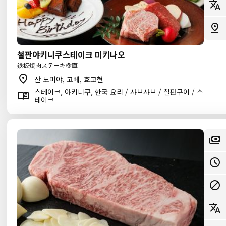
철판야키니쿠스테이크 미키나오
鉄板焼肉ステーキ樹直
산 노미야, 고베, 효고현
스테이크, 야키니쿠, 한국 요리 / 샤브샤브 / 철판구이 / 스
테이크