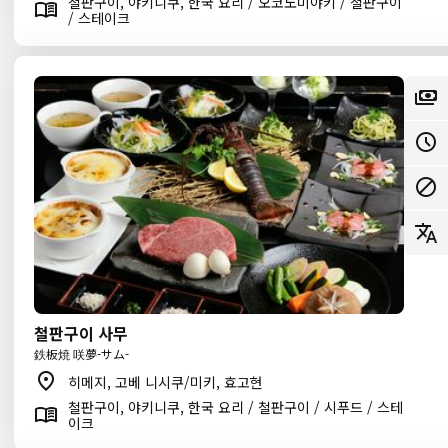
철판구이, 야키니쿠, 한국 요리 / 오코노미야키 / 철판구이
/ 스테이크
철판구이 사무
鉄板焼 咲夢-サム-
히메지, 고베 니시쿠/미키, 효고현
철판구이, 야키니쿠, 한국 요리 / 철판구이 / 시푸드 / 스테
이크