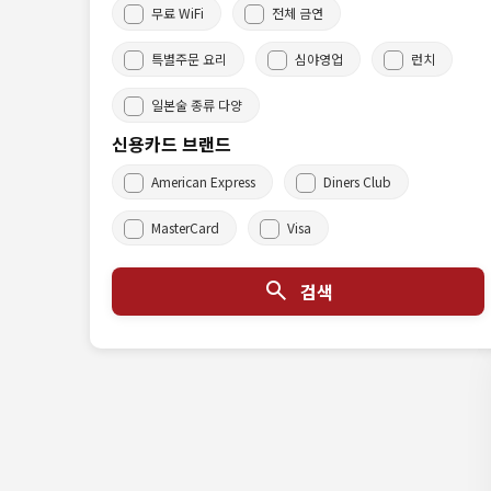
무료 WiFi
전체 금연
특별주문 요리
심야영업
런치
일본술 종류 다양
신용카드 브랜드
American Express
Diners Club
MasterCard
Visa
검색