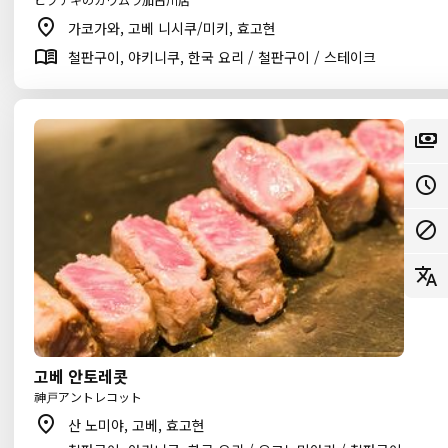
가코가와, 고베 니시쿠/미키, 효고현
철판구이, 야키니쿠, 한국 요리 / 철판구이 / 스테이크
고베 안토레콧
神戸アントレコット
산 노미야, 고베, 효고현