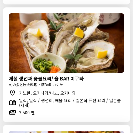
제철 생선과 숯불요리/ 술 BAR 이쿠타
旬の魚と炭火料理・酒BAR いくた
기노완, 오키나와/나고, 오키나와
일식, 일식 / 생선회, 해물 요리 / 일본식 퓨전 요리 / 일본술
(사케)
3,500 엔