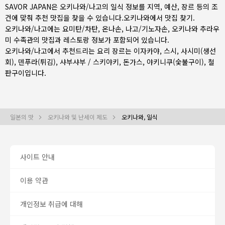
SAVOR JAPAN은 오키나와/나고의 일식 정보를 지역, 예산, 장르 등의 조
건에 맞춰 추천 맛집을 찾을 수 있습니다.
오키나와
에서 맛집 찾기.
오키나와/나고에는
요미탄/차탄
,
온나손
,
나고/기노자손
, 오키나와 추라우
미 수족관의 맛집과 레스토랑 정보가 포함되어 있습니다.
오키나와/나고에서 추천드리는 요리 장르는
이자카야
,
스시
,
사시미(생선
회)
,
덴푸라(튀김)
,
샤부샤부 / 스키야키
,
돈가스
,
야키니쿠(숯불구이)
,
철
판구이
입니다.
일본의 맛
오키나와 및 난세이 제도
오키나와, 일식
사이트 안내
이용 약관
개인정보 취급에 대해