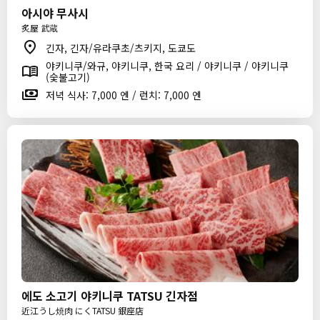
아시야 무사시
炙屋 武蔵
긴자, 긴자/유라쿠초/츠키지, 도쿄도
야키니쿠/와규, 야키니쿠, 한국 요리 / 야키니쿠 / 야키니쿠
(숯불고기)
저녁 식사: 7,000 엔 / 런치: 7,000 엔
에도 소고기 야키니쿠 TATSU 긴자점
近江うし焼肉 にくTATSU 銀座店