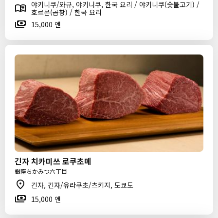
야키니쿠/와규, 야키니쿠, 한국 요리 / 야키니쿠(숯불고기) /
호르몬(곱창) / 한국 요리
15,000 엔
긴자 치카미쓰 로쿠초메
銀座ちかみつ六丁目
긴자, 긴자/유라쿠초/츠키지, 도쿄도
15,000 엔