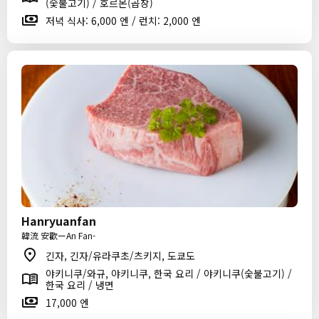
(숯불고기) / 호르몬(곱창)
저녁 식사: 6,000 엔 / 런치: 2,000 엔
Hanryuanfan
韓流 安歡ーAn Fan-
긴자, 긴자/유라쿠초/츠키지, 도쿄도
야키니쿠/와규, 야키니쿠, 한국 요리 / 야키니쿠(숯불고기) /
한국 요리 / 냉면
17,000 엔