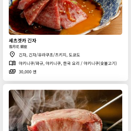
세츠겟카 긴자
雪月花 銀座
긴자, 긴자/유라쿠초/츠키지, 도쿄도
야키니쿠/와규, 야키니쿠, 한국 요리 / 야키니쿠(숯불고기)
30,000 엔