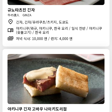
규노타츠진 긴자
牛の達人 GINZA
긴자, 긴자/유라쿠초/츠키지, 도쿄도
야키니쿠/와규, 야키니쿠, 한국 요리 / 일식 전반 / 야키니쿠
(숯불고기) / 한국 요리
저녁 식사: 10,000 엔 / 런치: 4,000 엔
야키니쿠 긴자 고바우 나미키도리점