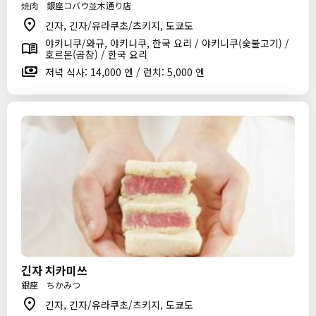
焼肉 銀座コバウ並木通り店
긴자, 긴자/유라쿠초/츠키지, 도쿄도
야키니쿠/와규, 야키니쿠, 한국 요리 / 야키니쿠(숯불고기) /
호르몬(곱창) / 한국 요리
저녁 식사: 14,000 엔 / 런치: 5,000 엔
긴자 치카미쓰
銀座 ちかみつ
긴자, 긴자/유라쿠초/츠키지, 도쿄도