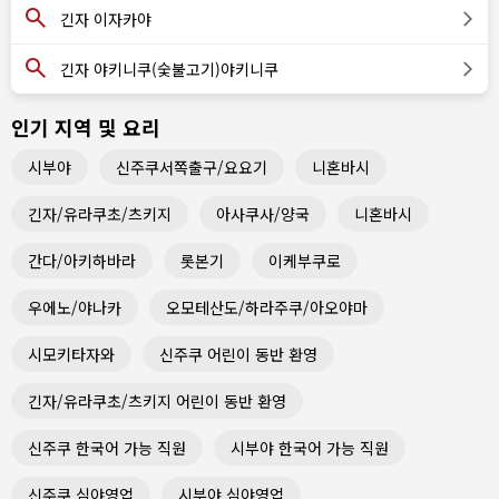
긴자 이자카야
긴자 야키니쿠(숯불고기)야키니쿠
인기 지역 및 요리
시부야
신주쿠서쪽출구/요요기
니혼바시
긴자/유라쿠초/츠키지
아사쿠사/양국
니혼바시
간다/아키하바라
롯본기
이케부쿠로
우에노/야나카
오모테산도/하라주쿠/아오야마
시모키타자와
신주쿠 어린이 동반 환영
긴자/유라쿠초/츠키지 어린이 동반 환영
신주쿠 한국어 가능 직원
시부야 한국어 가능 직원
신주쿠 심야영업
시부야 심야영업