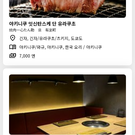
야키니쿠 잇신탄스케 단 유라쿠초
焼肉一心たん助 旦 有楽町
긴자, 긴자/유라쿠초/츠키지, 도쿄도
야키니쿠/와규, 야키니쿠, 한국 요리 / 야키니쿠
7,000 엔