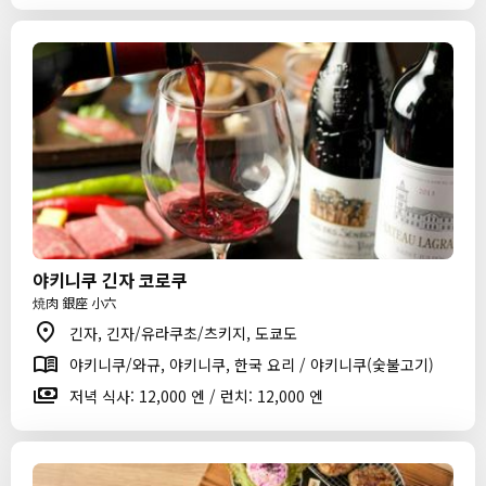
야키니쿠 긴자 코로쿠
焼肉 銀座 小六
긴자, 긴자/유라쿠초/츠키지, 도쿄도
야키니쿠/와규, 야키니쿠, 한국 요리 / 야키니쿠(숯불고기)
저녁 식사: 12,000 엔 / 런치: 12,000 엔