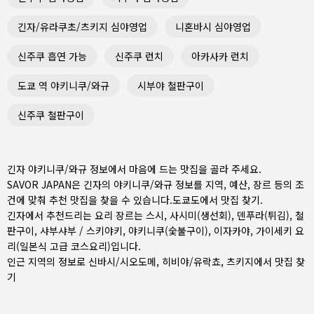
긴자/유라쿠초/츠키지 심야영업
니혼바시 심야영업
신주쿠 흡연 가능
신주쿠 런치
아카사카 런치
도쿄 역 야키니쿠/와규
시부야 철판구이
신주쿠 철판구이
긴자 야키니쿠/와규 정보에서 마음에 드는 맛집을 골라 주세요.
SAVOR JAPAN은 긴자의 야키니쿠/와규 정보를 지역, 예산, 장르 등의 조
건에 맞춰 추천 맛집을 찾을 수 있습니다.
도쿄도
에서 맛집 찾기.
긴자에서 추천드리는 요리 장르는
스시
,
사시미(생선회)
,
덴푸라(튀김)
,
철
판구이
,
샤부샤부 / 스키야키
,
야키니쿠(숯불구이)
,
이자카야
,
가이세키 요
리(일본식 고급 코스요리)
입니다.
인근 지역의 정보로
신바시/시오도메
,
히비야/유락쵸
,
츠키지
에서 맛집 찾
기