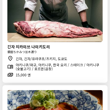
긴자 치카미쓰 나미키도리
銀座ちかみつ並木通り
긴자, 긴자/유라쿠초/츠키지, 도쿄도
야키니쿠/와규, 야키니쿠, 한국 요리 / 스테이크 / 야키니쿠
(숯불고기) / 호르몬(곱창)
15,000 엔