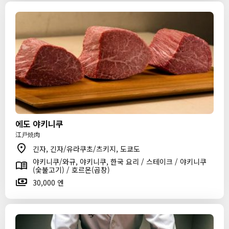
에도 야키니쿠
江戸焼肉
긴자, 긴자/유라쿠초/츠키지, 도쿄도
야키니쿠/와규, 야키니쿠, 한국 요리 / 스테이크 / 야키니쿠
(숯불고기) / 호르몬(곱창)
30,000 엔