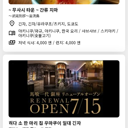
~ 무사시 타운 ~ 간류 지마
～武蔵別邸～巌流島
긴자, 긴자/유라쿠초/츠키지, 도쿄도
야키니쿠/와규, 야키니쿠, 한국 요리 / 샤브샤브 / 스키야키 /
야키니쿠(숯불고기)
저녁 식사: 4,000 엔 / 런치: 4,000 엔
히다 소 한 마리 집 우마쿠이 일대 긴자