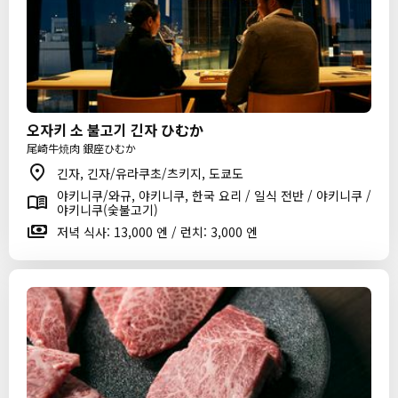
오자키 소 불고기 긴자 ひむか
尾崎牛焼肉 銀座ひむか
긴자, 긴자/유라쿠초/츠키지, 도쿄도
야키니쿠/와규, 야키니쿠, 한국 요리 / 일식 전반 / 야키니쿠 /
야키니쿠(숯불고기)
저녁 식사: 13,000 엔 / 런치: 3,000 엔