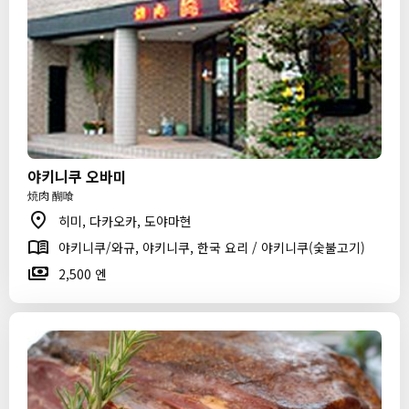
야키니쿠 오바미
焼肉 醐喰
히미, 다카오카, 도야마현
야키니쿠/와규, 야키니쿠, 한국 요리 / 야키니쿠(숯불고기)
2,500 엔