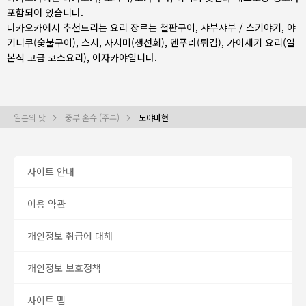
포함되어 있습니다.
다카오카에서 추천드리는 요리 장르는
철판구이
,
샤부샤부 / 스키야키
,
야
키니쿠(숯불구이)
,
스시
,
사시미(생선회)
,
덴푸라(튀김)
,
가이세키 요리(일
본식 고급 코스요리)
,
이자카야
입니다.
일본의 맛
중부 혼슈 (주부)
도야마현
사이트 안내
이용 약관
개인정보 취급에 대해
개인정보 보호정책
사이트 맵