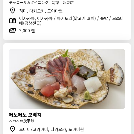
チャコール＆ダイニング 写楽 氷見店
히미, 다카오카, 도야마현
이자카야, 이자카야 / 야키토리(닭고기 꼬치) / 솥밥 / 모쓰나
베(곱창전골)
3,000 엔
헤노헤노 모베지
へのへの茂平爺
토나미/고카야마, 다카오카, 도야마현