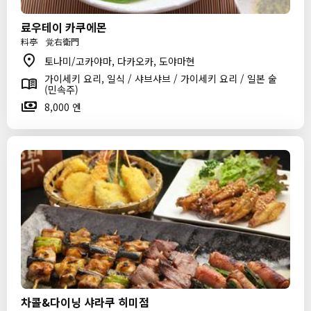
료우테이 카쿠에몬
料亭 覚右衛門
토나미/고카야마, 다카오카, 도야마현
가이세키 요리, 일식 / 샤브샤브 / 가이세키 요리 / 일본 술
(민속주)
8,000 엔
차콜&다이닝 샤라쿠 히미점