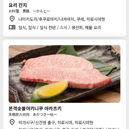
요리 칸지
お料理 貫路 ～かんじ～
나미키도리/후쿠로마치/나카마치, 쿠레, 히로시마현
일식, 일식 / 일식 전반 / 스시 / 생선회, 해물 요리
본격숯불야키니쿠 아카츠키
本格炭火焼肉 あかつき～暁～
히가시구/신칸센 출구, 히로시마, 히로시마현