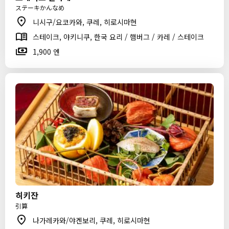
ステーキかんなめ
니시구/요코카와, 쿠레, 히로시마현
스테이크, 야키니쿠, 한국 요리 / 햄버그 / 카레 / 스테이크
1,900 엔
히키잔
引算
나가레카와/야겐보리, 쿠레, 히로시마현