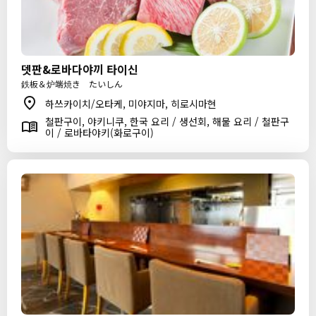
뎃판&로바다야끼 타이신
鉄板＆炉端焼き たいしん
하쓰카이치/오타케, 미야지마, 히로시마현
철판구이, 야키니쿠, 한국 요리 / 생선회, 해물 요리 / 철판구
이 / 로바타야키(화로구이)