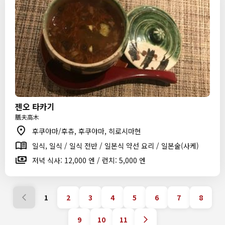
젠오 타카기
膳夫高木
후쿠야마/후츄, 후쿠야마, 히로시마현
일식, 일식 / 일식 전반 / 일본식 약선 요리 / 일본술(사케)
저녁 식사: 12,000 엔 / 런치: 5,000 엔
1
2
3
4
5
6
7
8
9
10
11