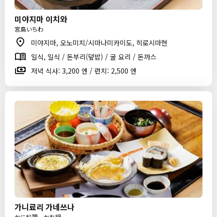
미야지마 이치와
宮島いちわ
미야지마, 오노미치/시마나미카이도, 히로시마현
일식, 일식 / 돈부리(덮밥) / 굴 요리 / 돈까스
저녁 식사: 3,200 엔 / 런치: 2,500 엔
가니료리 가네쓰나
かに料理 かね綱