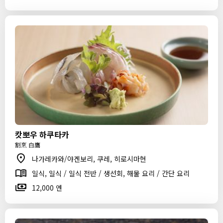
캇뽀우 하쿠타카
割烹 白鷹
나가레카와/야겐보리, 쿠레, 히로시마현
일식, 일식 / 일식 전반 / 생선회, 해물 요리 / 간단 요리
12,000 엔