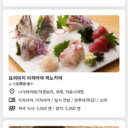
요리미치 이자카야 히노키야
より道酒場 檜や
나가레카와/야겐보리, 쿠레, 히로시마현
이자카야, 이자카야 / 일식 전반 / 덴푸라(튀김) / 소바
저녁 식사: 5,000 엔 / 런치: 5,000 엔