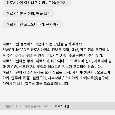
히로시마현 야키니쿠 야키니쿠(숯불고기)
히로시마현 생선회, 해물 요리
히로시마현 오코노미야키, 몬자야키
히로시마현 정보에서 마음에 드는 맛집을 골라 주세요.
SAVOR JAPAN은 히로시마현의 정보를 지역, 예산, 장르 등의 조건에 맞
춰 추천 맛집을 찾을 수 있습니다.
서부 혼슈 (주고쿠)
에서 맛집 찾기.
히로시마현에는
쿠레
,
히로시마
,
미야지마
, 이쓰 쿠시마 신사, 히로시마 평
화 기념관, 센조카쿠의 맛집과 레스토랑 정보가 포함되어 있습니다.
히로시마현에서 추천드리는 요리 장르는
스시
,
사시미(생선회)
,
오코노미
야키
,
덴푸라(튀김)
,
철판구이
,
샤부샤부 / 스키야키
,
야키니쿠(숯불구이)
,
가이세키 요리(일본식 고급 코스요리)
입니다.
일본의 맛
서부 혼슈 (주고쿠)
히로시마현