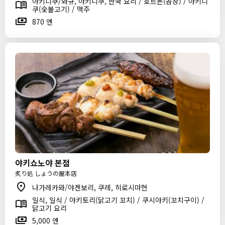
야키니쿠/와규, 야키니쿠, 한국 요리 / 호르몬(곱창) / 야키니
쿠(숯불고기) / 맥주
870 엔
야키쇼노야 본점
炙り処 しょうの屋本店
나가레카와/야겐보리, 쿠레, 히로시마현
일식, 일식 / 야키토리(닭고기 꼬치) / 쿠시야키(꼬치구이) /
닭고기 요리
5,000 엔