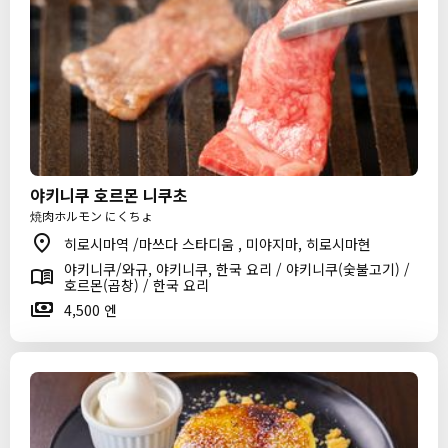
야키니쿠 호르몬 니쿠초
焼肉ホルモン にくちょ
히로시마역 /마쓰다 스타디움 , 미야지마, 히로시마현
야키니쿠/와규, 야키니쿠, 한국 요리 / 야키니쿠(숯불고기) /
호르몬(곱창) / 한국 요리
4,500 엔