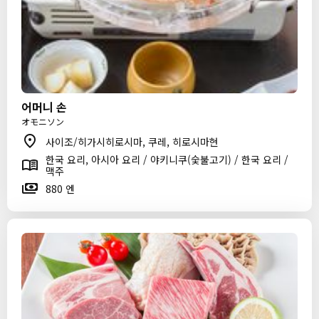
어머니 손
オモニソン
사이조/히가시히로시마, 쿠레, 히로시마현
한국 요리, 아시아 요리 / 야키니쿠(숯불고기) / 한국 요리 /
맥주
880 엔