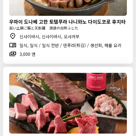
우마이 도나베 고한 토템푸라 나니와노 다이도코로 후지타
旨い土鍋ご飯と天麩羅 浪速の台所ふじた
신사이바시, 신사이바시, 오사카부
일식, 일식 / 일식 전반 / 덴푸라(튀김) / 생선회, 해물 요리
3,000 엔