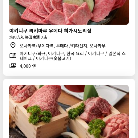
야키니쿠 리키마루 우메다 히가시도리점
焼肉力丸 梅田東通り店
오사카역/우메다역, 우메다 /키타신치, 오사카부
야키니쿠/와규, 야키니쿠, 한국 요리 / 야키니쿠 / 일본식 스
테이크 / 야키니쿠(숯불고기)
4,000 엔