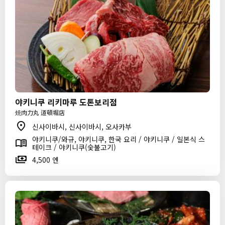
야키니쿠 리키마루 도톤보리점
焼肉力丸 道頓堀店
신사이바시, 신사이바시, 오사카부
야키니쿠/와규, 야키니쿠, 한국 요리 / 야키니쿠 / 일본식 스
테이크 / 야키니쿠(숯불고기)
4,500 엔