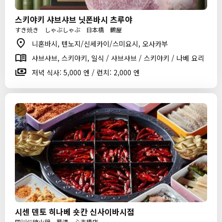
스키야키 샤브샤브 닛폰바시 츠루야
すき焼き しゃぶしゃぶ 日本橋 鶴屋
니혼바시, 텐노지/신세카이/스미요시, 오사카부
샤브샤브, 스키야키, 일식 / 샤브샤브 / 스키야키 / 나베 요리
저녁 식사: 5,000 엔 / 런치: 2,000 엔
시센 덴토 히나베 숏칸 신사이바시점
四川伝統火鍋 蜀漢 心斎橋店