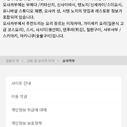
오사카부에는
우메다 /키타신치
,
신사이바시
,
텐노지/신세카이/스미요시
,
유니버셜 스튜디오 재팬, 오사카 성, 시텐 노지의 맛집과 레스토랑 정보가
포함되어 있습니다.
오사카부에서 추천드리는 요리 장르는
이자카야
,
가이세키 요리(일본식 고
급 코스요리)
,
스시
,
사시미(생선회)
,
덴푸라(튀김)
,
철판구이
,
샤부샤부 /
스키야키
,
야키니쿠(숯불구이)
입니다.
일본의 맛
교토 및 오사카 지역
오사카부
사이트 안내
이용 약관
개인정보 취급에 대해
개인정보 보호정책