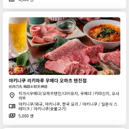
야키니쿠 리키마루 우메다 오하츠 텐진점
焼肉力丸 梅田お初天神店
히가시우메다/오하쓰텐진/다이유지, 우메다 /키타신치, 오사
카부
야키니쿠/와규, 야키니쿠, 한국 요리 / 야키니쿠 / 일본식 스
테이크 / 야키니쿠(숯불고기)
5,000 엔