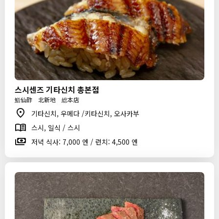
스시센즈 기타신치 총본점
鮨仙酢 北新地 総本店
기타신치, 우메다 /키타신치, 오사카부
스시, 일식 / 스시
저녁 식사: 7,000 엔 / 런치: 4,500 엔