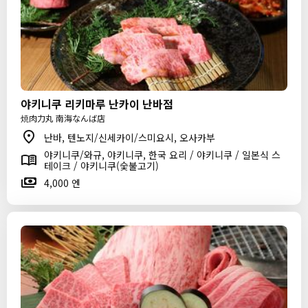
야키니쿠 리키마루 난카이 난바점
焼肉力丸 南海なんば店
난바, 텐노지/신세카이/스미요시, 오사카부
야키니쿠/와규, 야키니쿠, 한국 요리 / 야키니쿠 / 일본식 스
테이크 / 야키니쿠(숯불고기)
4,000 엔