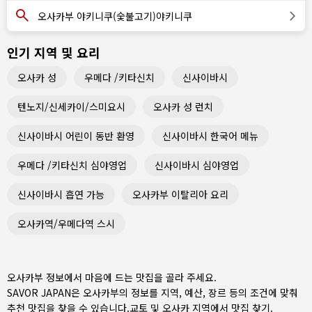
오사카부 야키니쿠(숯불고기)야키니쿠
인기 지역 및 요리
오사카 성
우메다 /키타신치
신사이바시
텐노지/신세카이/스미요시
오사카 성 런치
신사이바시 어린이 동반 환영
신사이바시 한국어 메뉴
우메다 /키타신치 심야영업
신사이바시 심야영업
신사이바시 흡연 가능
오사카부 이탈리아 요리
오사카역/우메다역 스시
오사카부 정보에서 마음에 드는 맛집을 골라 주세요.
SAVOR JAPAN은 오사카부의 정보를 지역, 예산, 장르 등의 조건에 맞춰
추천 맛집을 찾을 수 있습니다.
교토 및 오사카 지역
에서 맛집 찾기.