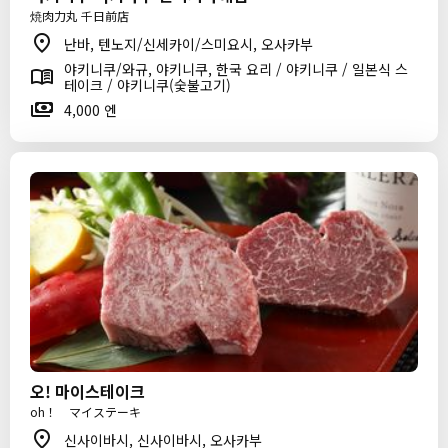
焼肉力丸 千日前店
난바, 텐노지/신세카이/스미요시, 오사카부
야키니쿠/와규, 야키니쿠, 한국 요리 / 야키니쿠 / 일본식 스
테이크 / 야키니쿠(숯불고기)
4,000 엔
오! 마이스테이크
oh！ マイステーキ
신사이바시, 신사이바시, 오사카부