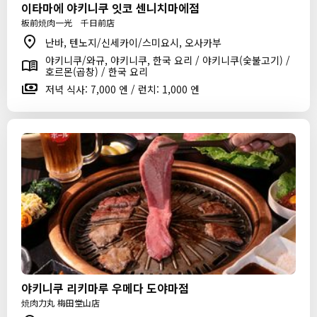
이타마에 야키니쿠 잇코 센니치마에점
板前焼肉一光 千日前店
난바, 텐노지/신세카이/스미요시, 오사카부
야키니쿠/와규, 야키니쿠, 한국 요리 / 야키니쿠(숯불고기) /
호르몬(곱창) / 한국 요리
저녁 식사: 7,000 엔 / 런치: 1,000 엔
야키니쿠 리키마루 우메다 도야마점
焼肉力丸 梅田堂山店