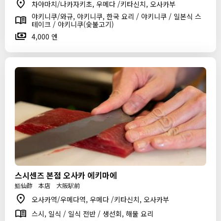
차야마치/나카자키초, 우메다 /키타신치, 오사카부
야키니쿠/와규, 야키니쿠, 한국 요리 / 야키니쿠 / 일본식 스
테이크 / 야키니쿠(숯불고기)
4,000 엔
스시센즈 본점 오사카 에키마에
鮨仙酢 本店 大阪駅前
오사카역/우메다역, 우메다 /키타신치, 오사카부
스시, 일식 / 일식 전반 / 생선회, 해물 요리