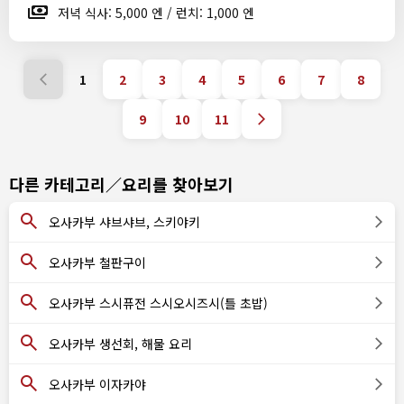
저녁 식사: 5,000 엔 / 런치: 1,000 엔
1
2
3
4
5
6
7
8
9
10
11
다른 카테고리／요리를 찾아보기
오사카부 샤브샤브, 스키야키
오사카부 철판구이
오사카부 스시퓨전 스시오시즈시(틀 초밥)
오사카부 생선회, 해물 요리
오사카부 이자카야