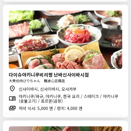
다이슈야키니쿠비리짱 난바신사이바시점
大衆焼肉びりちゃん 難波心斎橋店
신사이바시, 신사이바시, 오사카부
야키니쿠/와규, 야키니쿠, 한국 요리 / 스테이크 / 야키니쿠
(숯불고기) / 호르몬(곱창)
저녁 식사: 5,000 엔 / 런치: 4,000 엔