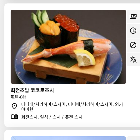
회전초밥 코코로즈시
廻鮮 心鮨
다나베/시라하마/스사미, 다나베/시라하마/스사미, 와카
야마현
회전스시, 일식 / 스시 / 퓨전 스시