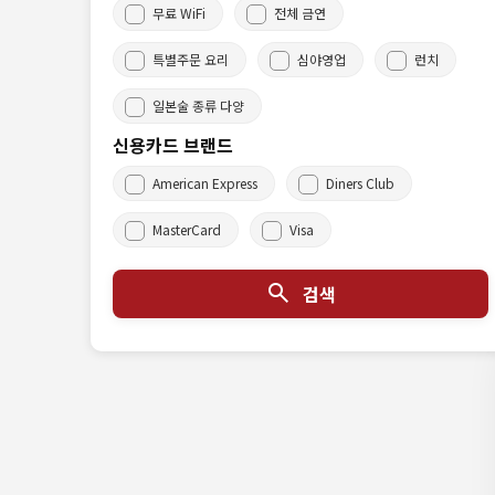
무료 WiFi
전체 금연
특별주문 요리
심야영업
런치
일본술 종류 다양
신용카드 브랜드
American Express
Diners Club
MasterCard
Visa
검색