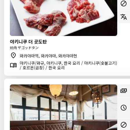
야키니쿠 더 곳도탄
焼肉 ザゴッドタン
와카야마역, 와카야마, 와카야마현
야키니쿠/와규, 야키니쿠, 한국 요리 / 야키니쿠(숯불고기)
/ 호르몬(곱창) / 한국 요리