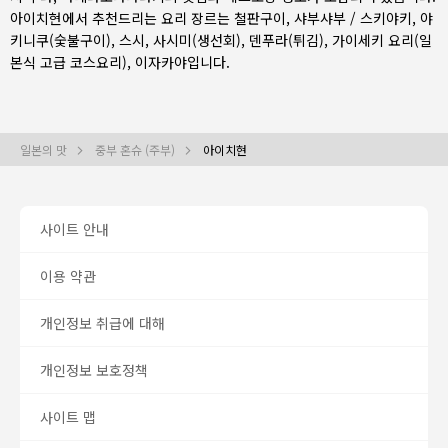
아이치현에서 추천드리는 요리 장르는
철판구이
,
샤부샤부 / 스키야키
,
야
키니쿠(숯불구이)
,
스시
,
사시미(생선회)
,
덴푸라(튀김)
,
가이세키 요리(일
본식 고급 코스요리)
,
이자카야
입니다.
일본의 맛
중부 혼슈 (주부)
아이치현
사이트 안내
이용 약관
개인정보 취급에 대해
개인정보 보호정책
사이트 맵