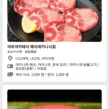
아미야키테이 메이에키니시점
あみやき亭 名駅西店
나고야역, 나고야, 아이치현
야키니쿠/와규, 야키니쿠, 한국 요리 / 야키니쿠(숯불고기) /
호르몬(곱창) / 비빔밥
저녁 식사: 2,500 엔 / 런치: 1,000 엔