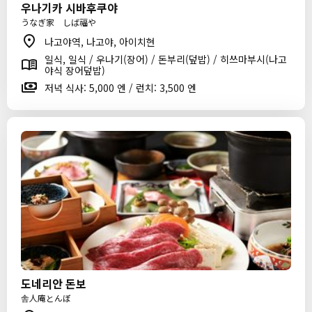
우나기카 시바후쿠야
うなぎ家 しば福や
나고야역, 나고야, 아이치현
일식, 일식 / 우나기(장어) / 돈부리(덮밥) / 히쓰마부시(나고
야식 장어덮밥)
저녁 식사: 5,000 엔 / 런치: 3,500 엔
도네리안 돈보
舎人庵とんぼ