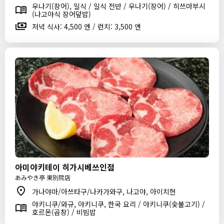
우나기(장어), 일식 / 일식 전반 / 우나기(장어) / 히쓰마부시
(나고야식 장어덮밥)
저녁 식사: 4,500 엔 / 런치: 3,500 엔
아미야키테이 히가시베쓰인점
あみやき亭 東別院店
가나야마/아쓰타구/나카가와구, 나고야, 아이치현
야키니쿠/와규, 야키니쿠, 한국 요리 / 야키니쿠(숯불고기) /
호르몬(곱창) / 비빔밥