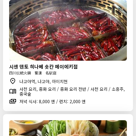
시센 덴토 히나베 숏칸 메이에키점
四川伝統火鍋 蜀漢 名駅店
나고야역, 나고야, 아이치현
사천 요리, 중화 요리 / 중화 요리 전반 / 사천 요리 / 소흥주,
중국술
저녁 식사: 8,000 엔 / 런치: 2,000 엔