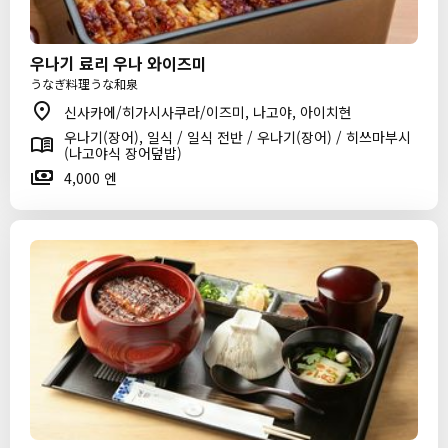
우나기 료리 우나 와이즈미
うなぎ料理うな和泉
신사카에/히가시사쿠라/이즈미, 나고야, 아이치현
우나기(장어), 일식 / 일식 전반 / 우나기(장어) / 히쓰마부시
(나고야식 장어덮밥)
4,000 엔