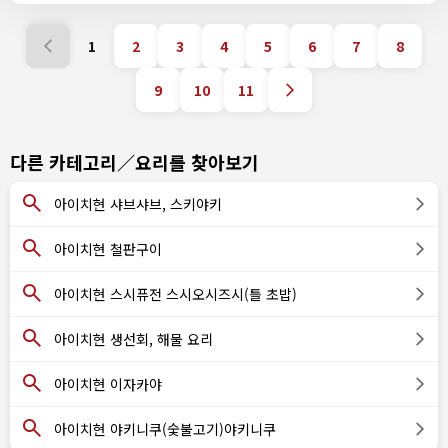
1
2
3
4
5
6
7
8
9
10
11
다른 카테고리／요리를 찾아보기
아이치현 샤브샤브, 스키야키
아이치현 철판구이
아이치현 스시퓨전 스시오시즈시(틀 초밥)
아이치현 생선회, 해물 요리
아이치현 이자카야
아이치현 야키니쿠(숯불고기)야키니쿠