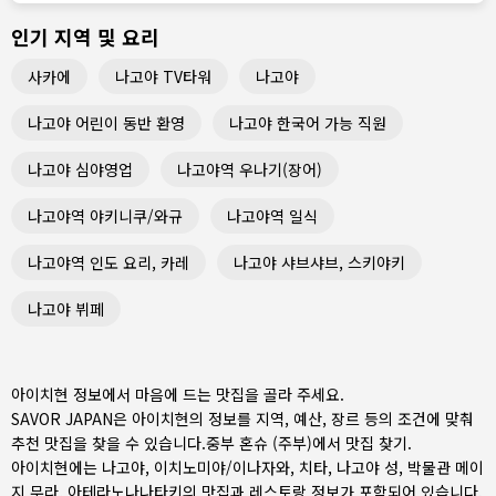
인기 지역 및 요리
사카에
나고야 TV타워
나고야
나고야 어린이 동반 환영
나고야 한국어 가능 직원
나고야 심야영업
나고야역 우나기(장어)
나고야역 야키니쿠/와규
나고야역 일식
나고야역 인도 요리, 카레
나고야 샤브샤브, 스키야키
나고야 뷔페
아이치현 정보에서 마음에 드는 맛집을 골라 주세요.
SAVOR JAPAN은 아이치현의 정보를 지역, 예산, 장르 등의 조건에 맞춰
추천 맛집을 찾을 수 있습니다.
중부 혼슈 (주부)
에서 맛집 찾기.
아이치현에는
나고야
,
이치노미야/이나자와
,
치타
, 나고야 성, 박물관 메이
지 무라, 아테라노나나타키의 맛집과 레스토랑 정보가 포함되어 있습니다.