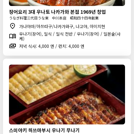
장어요리 3대 우나토 나카가와 본점 1969년 창업
うなぎ料理三代目うな東 中川本店 昭和四十四年創業
가나야마/아쓰타구/나카가와구, 나고야, 아이치현
우나기(장어), 일식 / 일식 전반 / 우나기(장어) / 일본술(사
케)
저녁 식사: 4,000 엔 / 런치: 4,000 엔
스미야키 히쓰마부시 우나기 무나기