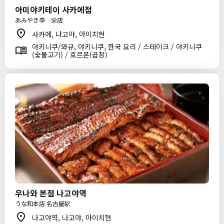
아미야키테이 사카에점
あみやき亭 栄店
사카에, 나고야, 아이치현
야키니쿠/와규, 야키니쿠, 한국 요리 / 스테이크 / 야키니쿠
(숯불고기) / 호르몬(곱창)
우나와 본점 나고야역
うな和本店 名古屋駅
나고야역, 나고야, 아이치현