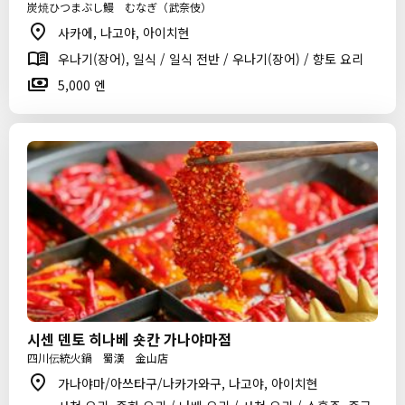
炭焼ひつまぶし鰻 むなぎ（武奈伎）
사카에, 나고야, 아이치현
우나기(장어), 일식 / 일식 전반 / 우나기(장어) / 향토 요리
5,000 엔
시센 덴토 히나베 숏칸 가나야마점
四川伝統火鍋 蜀漢 金山店
가나야마/아쓰타구/나카가와구, 나고야, 아이치현