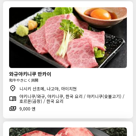
와규야키니쿠 만카이
和牛やきにく満開
니시키 산초메, 나고야, 아이치현
야키니쿠/와규, 야키니쿠, 한국 요리 / 야키니쿠(숯불고기) /
호르몬(곱창) / 한국 요리
9,000 엔