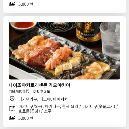
5,000 엔
나이조야키토리센몬 기모야키야
内臓焼肉専門 きもやき屋
나가무라구, 나고야, 아이치현
야키니쿠/와규, 야키니쿠, 한국 요리 / 야키니쿠(숯불고기) /
호르몬(곱창) / 소주
5,000 엔