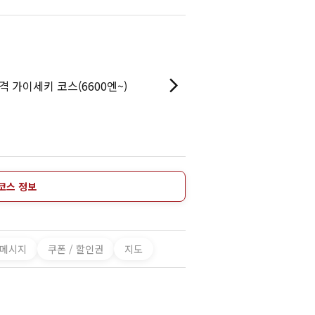
격 가이세키 코스(6600엔~)
코스 정보
 메시지
쿠폰 / 할인권
지도