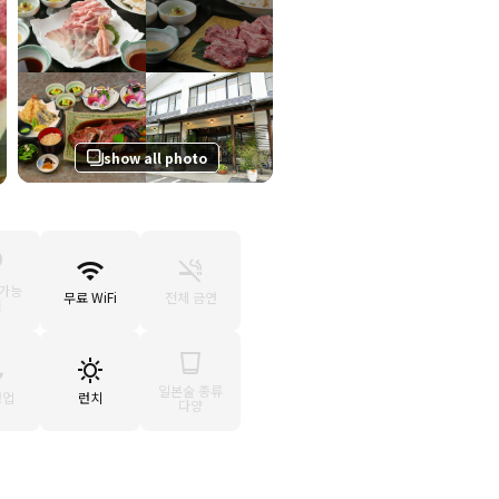
show all photo
 가능
무료 WiFi
전체 금연
원
일본술 종류
영업
런치
다양