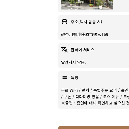
주소(택시 탑승 시)
神奈川県小田原市鴨宮169
한국어 서비스
알려지지 않음.
특징
무료 WiFi
/
런치
/
특별주문 요리
/
흡연
/
쿠폰
/
다다미방 있음
/
코스 메뉴
/
드
※금연・흡연에 대해 확인하고 싶으신 것