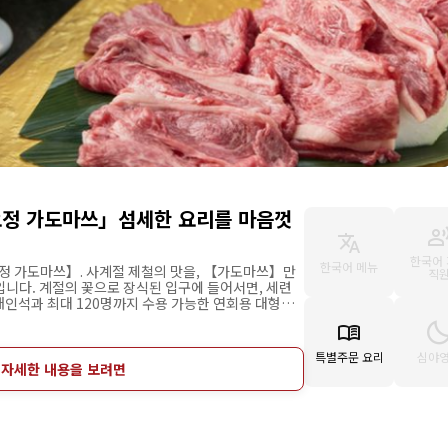
정 가도마쓰」섬세한 요리를 마음껏
한국어
한국어 메뉴
요정 가도마쓰】. 사계절 제철의 맛을, 【가도마쓰】만
직
입니다. 계절의 꽃으로 장식된 입구에 들어서면, 세련
개인석과 최대 120명까지 수용 가능한 연회용 대형실
입니다. 신선하고 엄선된 제철 재료만을 고집하여 실력
해 줍니다. 일본요리와 샤브샤브와 메인에 계절감 넘
 다양한 맛을 즐길 수 있습니다. 연회부터 동료·가족
특별주문 요리
심야
 자세한 내용을 보려면