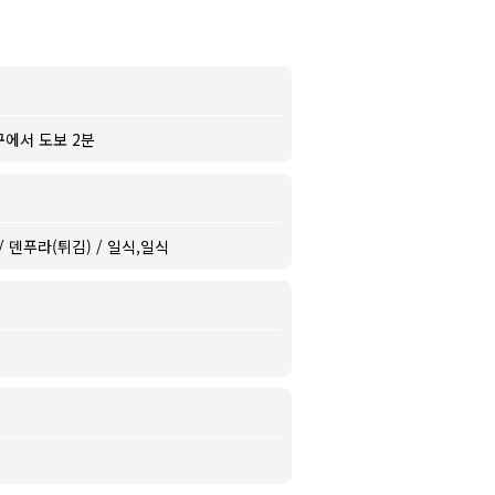
구에서 도보 2분
/ 덴푸라(튀김) / 일식,일식