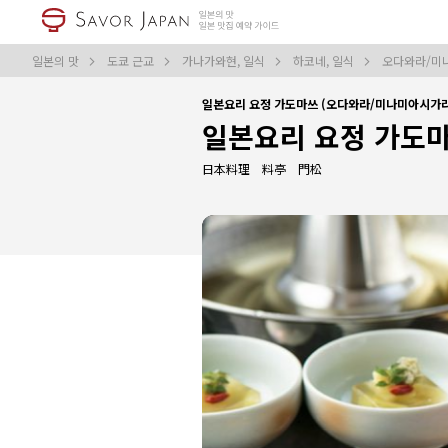
일본의 맛
도쿄 근교
가나가와현, 일식
하코네, 일식
오다와라/미
일본요리 요정 가도마쓰 (오다와라/미나미아시가
일본요리 요정 가도
日本料理 料亭 門松