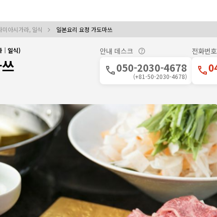
나미아시가라, 일식
일본요리 요정 가도마쓰
라｜일식)
안내 데스크
전화번호
마쓰
050-2030-4678
0
(+81-50-2030-4678)