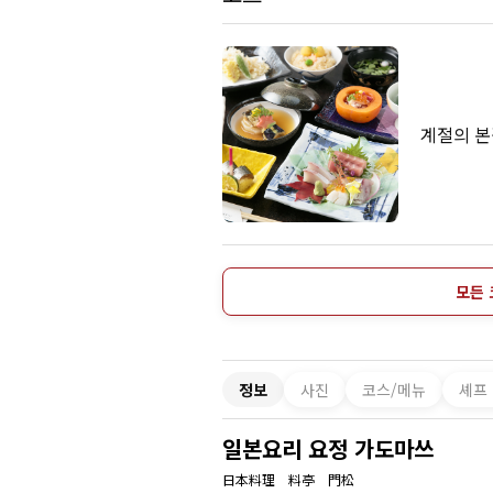
계절의 본
모든 
정보
사진
코스/메뉴
셰프
일본요리 요정 가도마쓰
日本料理 料亭 門松