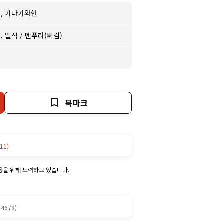
네
,
가나가와현
브
,
일식
/
덴푸라(튀김)
북마크
11)
응을 위해 노력하고 있습니다.
-4678)