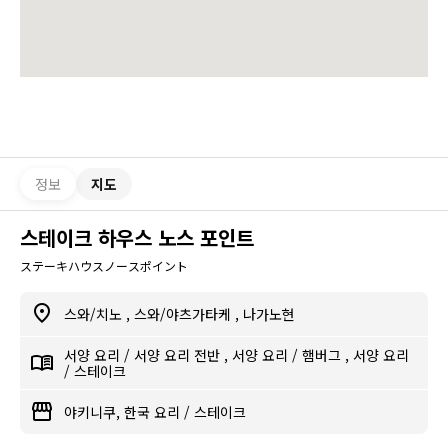
정보
지도
스테이크 하우스 노스 포인트
ステーキハウスノースポイント
스와/치노
,
스와/야츠가타케
,
나가노현
서양 요리
/
서양 요리 전반
,
서양 요리
/
햄버그
,
서양 요리
/
스테이크
야키니쿠, 한국 요리
/
스테이크