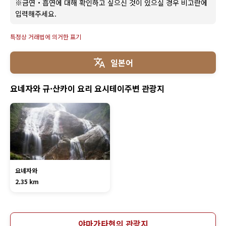
※금연・흡연에 대해 확인하고 싶으신 것이 있으실 경우 비고란에
입력해주세요.
특정상 거래법에 의거한 표기
일본어
요네자와 규·산카이 요리 요시테이주변 관광지
요네자와
2.35 km
야마가타현의 관광지