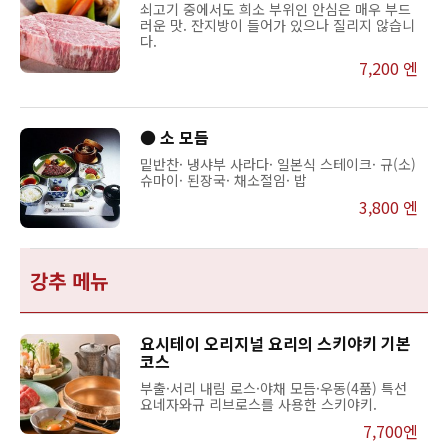
쇠고기 중에서도 희소 부위인 안심은 매우 부드
러운 맛. 잔지방이 들어가 있으나 질리지 않습니
다.
7,200 엔
● 소 모듬
밑반찬· 냉샤부 사라다· 일본식 스테이크· 규(소)
슈마이· 된장국· 채소절임· 밥
3,800 엔
강추 메뉴
요시테이 오리지널 요리의 스키야키 기본
코스
부출·서리 내림 로스·야채 모듬·우동(4품) 특선
요네자와규 리브로스를 사용한 스키야키.
7,700엔