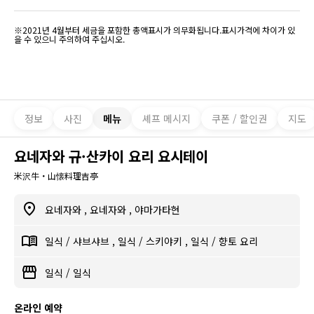
※2021년 4월부터 세금을 포함한 총액표시가 의무화됩니다.표시가격에 차이가 있
을 수 있으니 주의하여 주십시오.
정보
사진
메뉴
셰프 메시지
쿠폰 / 할인권
지도
요네자와 규·산카이 요리 요시테이
米沢牛・山懐料理吉亭
요네자와
,
요네자와
,
야마가타현
일식
/
샤브샤브
,
일식
/
스키야키
,
일식
/
향토 요리
일식
/
일식
온라인 예약