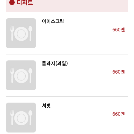
● 디저트
아이스크림
660엔
물과자(과일)
660엔
셔벗
660엔