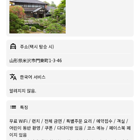
주소(택시 탑승 시)
山形県米沢市門東町1-3-46
한국어 서비스
알려지지 않음.
특징
무료 WiFi
/
런치
/
전체 금연
/
특별주문 요리
/
예약접수
/
객실
/
어린이 동반 환영
/
쿠폰
/
다다미방 있음
/
코스 메뉴
/
페이스북 페
이지 있음