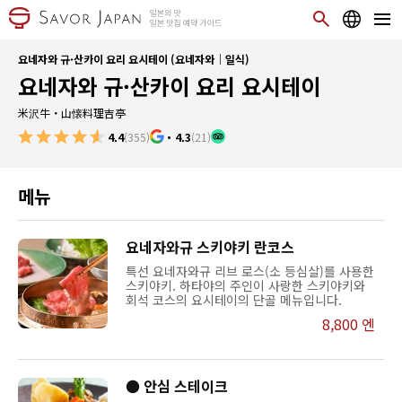
요네자와 규·산카이 요리 요시테이 (요네자와｜일식)
요네자와 규·산카이 요리 요시테이
米沢牛・山懐料理吉亭
4.4
(355)
・
4.3
(21)
메뉴
요네자와규 스키야키 란코스
특선 요네자와규 리브 로스(소 등심살)를 사용한
스키야키. 하타야의 주인이 사랑한 스키야키와
회석 코스의 요시테이의 단골 메뉴입니다.
8,800 엔
● 안심 스테이크