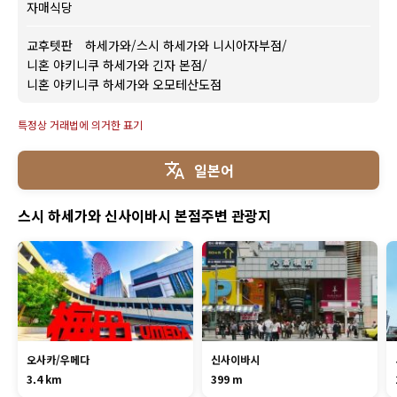
자매식당
교후텟판 하세가와
/
스시 하세가와 니시아자부점
/
니혼 야키니쿠 하세가와 긴자 본점
/
니혼 야키니쿠 하세가와 오모테산도점
특정상 거래법에 의거한 표기
일본어
스시 하세가와 신사이바시 본점주변 관광지
오사카/우메다
신사이바시
3.4 km
399 m