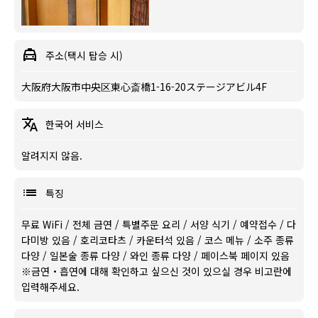
주소(택시 탑승 시)
大阪府大阪市中央区東心斎橋1-16-20ステージアビル4F
한국어 서비스
알려지지 않음.
특징
무료 WiFi
/
전체 금연
/
특별주문 요리
/
서양 식기
/
예약접수
/
다
다미방 있음
/
호리코타츠
/
카운터석 있음
/
코스 메뉴
/
소주 종류
다양
/
일본술 종류 다양
/
와인 종류 다양
/
페이스북 페이지 있음
※금연・흡연에 대해 확인하고 싶으신 것이 있으실 경우 비고란에
입력해주세요.