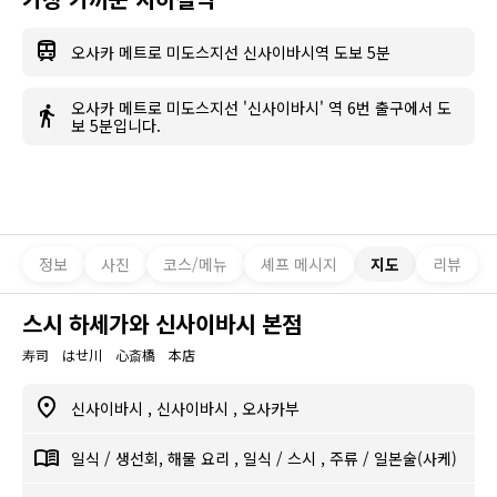
오사카 메트로 미도스지선 신사이바시역 도보 5분
오사카 메트로 미도스지선 '신사이바시' 역 6번 출구에서 도
보 5분입니다.
정보
사진
코스/메뉴
셰프 메시지
지도
리뷰
스시 하세가와 신사이바시 본점
寿司 はせ川 心斎橋 本店
신사이바시
,
신사이바시
,
오사카부
일식
/
생선회, 해물 요리
,
일식
/
스시
,
주류
/
일본술(사케)