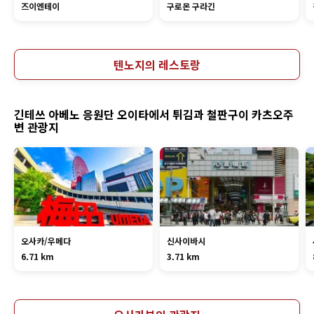
즈이엔테이
구로몬 구라긴
텐노지의 레스토랑
긴테쓰 아베노 응원단 오이타에서 튀김과 철판구이 카츠오주
변 관광지
오사카/우메다
신사이바시
6.71 km
3.71 km