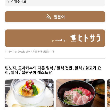
입력해주세요.
일본어
powered by
이 페이지는 Google 번역 API를 통해 변환됩니다.
텐노지, 오사카부의 다른 일식 / 일식 전반, 일식 / 닭고기 요
리, 일식 / 철판구이 레스토랑