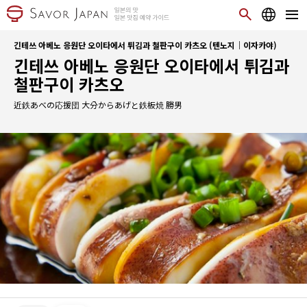
긴테쓰 아베노 응원단 오이타에서 튀김과 철판구이 카츠오 (텐노지｜이자카야)
긴테쓰 아베노 응원단 오이타에서 튀김과
철판구이 카츠오
近鉄あべの応援団 大分からあげと鉄板焼 勝男