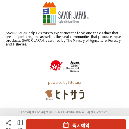
SAVOR JAPAN helps visitors to experience the food and the cuisines that
are unique to regions as well as the rural communities that produce these
products. SAVOR JAPAN is certified by The Ministry of Agriculture, Forestry
and Fisheries.
powered by hitosara
Copyright Copyright © USEN CORPORATION All Rights Reserved.
즉시예약