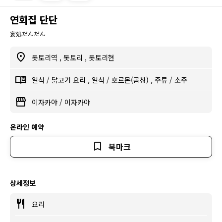
연회집 단단
宴処だんだん
돗토리역
,
돗토리
,
돗토리현
일식
/
닭고기 요리
,
일식
/
호르몬(곱창)
,
주류
/
소주
이자카야
/
이자카야
온라인 예약
북마크
상세정보
요리