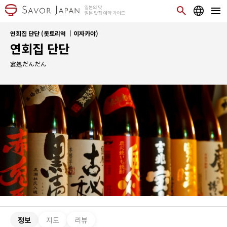
연회집 단단 (돗토리역 ｜이자카야)
연회집 단단
宴処だんだん
정보
지도
리뷰