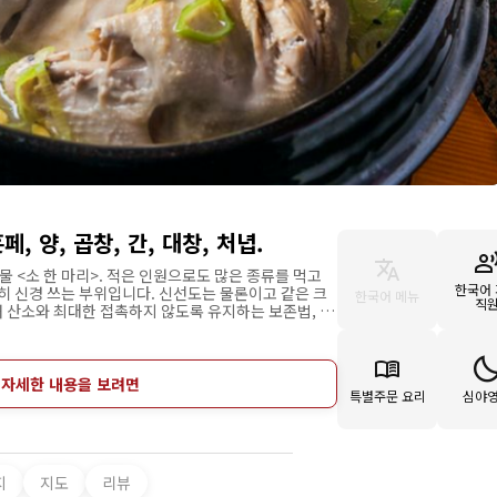
페, 양, 곱창, 간, 대창, 처녑.
물 <소 한 마리>. 적은 인원으로도 많은 종류를 먹고
한국어
히 신경 쓰는 부위입니다. 신선도는 물론이고 같은 크
한국어 메뉴
직
 산소와 최대한 접촉하지 않도록 유지하는 보존법, 균
볼 수 있는 연구를 게을리 하지 않습니다. 본토인 한국
매력입니다. ‘자주 오지 못하므로 어머니가 만드는 한
랍니다’라고 말하는 주인. 고기를 맛보면서 집어먹는,
 중 하나입니다. 가게 내부는 카운터와 호리고다쓰 테
 자세한 내용을 보려면
특별주문 요리
심야
고다쓰식 테이블은 식사를 하기 쉬워 어린아이를 데리
지
지도
리뷰