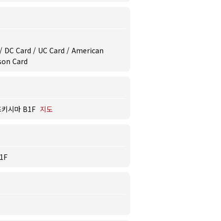
b / DC Card / UC Card / American
ison Card
즈키시마 B1F
지도
1F