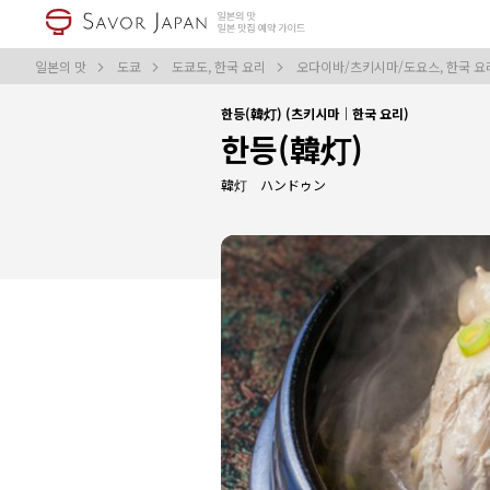
일본의 맛
도쿄
도쿄도, 한국 요리
오다이바/츠키시마/도요스, 한국 
한등(韓灯) (츠키시마｜한국 요리)
한등(韓灯)
韓灯 ハンドゥン