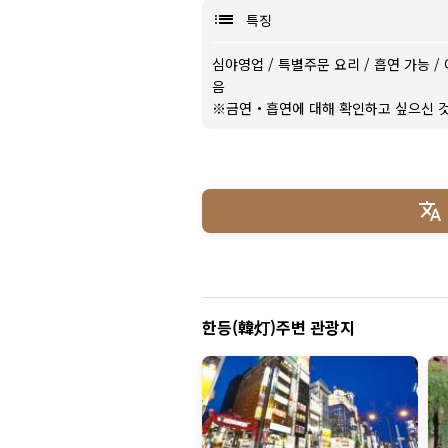
특징
심야영업
/
특별주문 요리
/
흡연 가능
/
음
※금연・흡연에 대해 확인하고 싶으신 것
한등(韓灯)주변 관광지