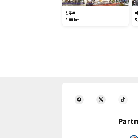
신주쿠
9.88 km
5
Partn