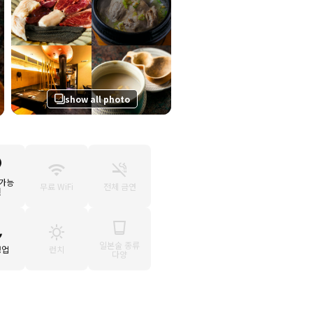
show all photo
 가능
무료 WiFi
전체 금연
원
일본술 종류
영업
런치
다양