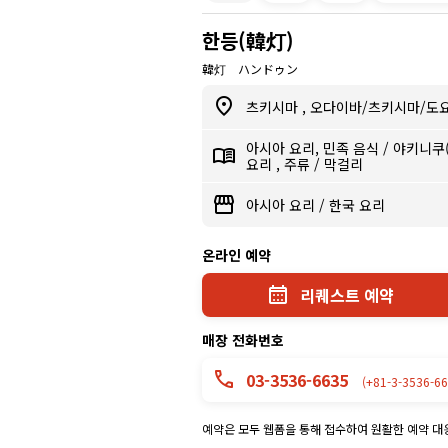
한등(韓灯)
韓灯 ハンドゥン
츠키시마
,
오다이바/츠키시마/도
아시아 요리, 민족 음식
/
야키니쿠
요리
,
주류
/
막걸리
아시아 요리
/
한국 요리
온라인 예약
리퀘스트 예약
매장 전화번호
03-3536-6635
(+81-3-3536-66
예약은 모두 웹폼을 통해 접수하여 원활한 예약 대