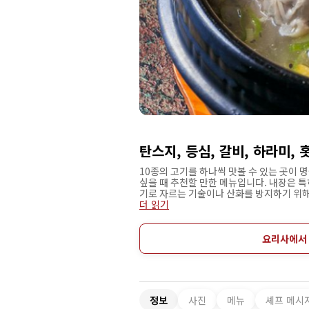
탄스지, 등심, 갈비, 하라미, 홋
10종의 고기를 하나씩 맛볼 수 있는 곳이 명
싶을 때 추천할 만한 메뉴입니다. 내장은 특
기로 자르는 기술이나 산화를 방지하기 위해
일하게 불에 굽는 법까지, 최고의 상태로 맛
더 읽기
요리와 최고의 불고기를 맛볼 수 있는 것이 
국요리와 불고기를 함께 즐길 수 있기를 바
어머니의 김치와 나물이 <한등>만의 즐거움
요리사에서
이블석과 다양한 타입의 좌석을 준비. 호리
고 온 가족에게 인기가 있습니다.
정보
사진
메뉴
셰프 메시