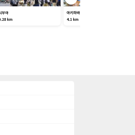
시부야
아키하바라
9.28 km
4.1 km