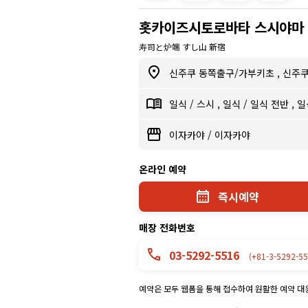
홋카이즈시토로바타 스시야마
寿司と炉端 すし山 新宿
신주쿠 동쪽출구/가부키초
,
신주
일식
/
스시
,
일식
/
일식 전반
,
일
이자카야
/
이자카야
온라인 예약
즉시예약
매장 전화번호
03-5292-5516
(+81-3-5292-55
예약은 모두 웹폼을 통해 접수하여 원활한 예약 대