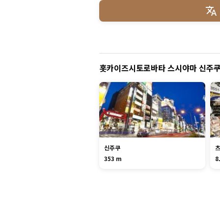
홋카이즈시토로바타 스시야마 신주쿠
신주쿠
353 m
8