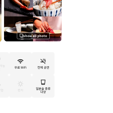
show all photo
 가능
무료 WiFi
전체 금연
원
일본술 종류
영업
런치
다양