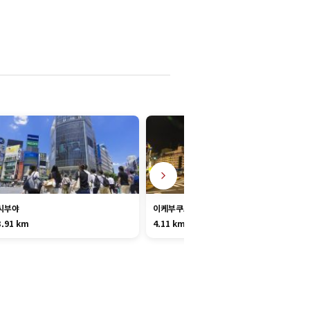
시부야
이케부쿠로
3.91 km
4.11 km