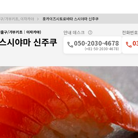
구/가부키초, 이자카야
홋카이즈시토로바타 스시야마 신주쿠
쪽출구/가부키초｜이자카야)
안내 데스크
전화번호
스시야마 신주쿠
050-2030-4678
0
(+81-50-2030-4678)