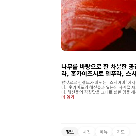
나무를 바탕으로 한 차분한 공
라, 홋카이즈시토 덴푸라, 스
밤낮으로 컨셉트가 바뀌는 "스시야마"에서
다. '홋카이도의 해산물과 일본의 사계절 
다. 해산물의 감칠맛을 그대로 살린 명물 해
시 스시를 번갈아 가며 제공함으로써 제철의
더 읽기
'제철과 재료를 소중히 여기며, 정말 좋은 
드는 보기에도 먹기에도 맛있고 화려한 고급
정보
사진
메뉴
지도