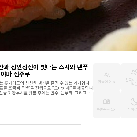
간과 장인정신이 빛나는 스시와 덴푸
시야마 신주쿠
한국어
한국어 메뉴
는 홋카이도의 신선한 생선을 즐길 수 있는 가게입니
직
재료를 조금씩 듬뿍'을 컨셉트로 "오마카세"를 제공합니
산물 차완무시를 맛본 후에는 안주, 덴푸라, 그리고 다
 미각을 다채롭게 즐길 수 있습니다. 한편, 점심에는
것을 조금씩 많이 맛보는 것'을 중요시합니다. 장인이 만
스러운 스시와 덴푸라를 부담없이 드실 수 있습니다.
특별주문 요리
심야