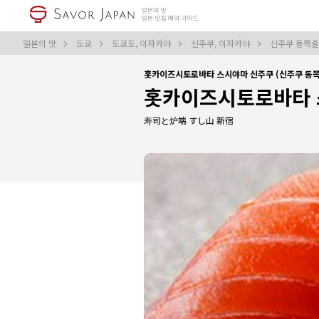
일본의 맛
도쿄
도쿄도, 이자카야
신주쿠, 이자카야
신주쿠 동쪽출
홋카이즈시토로바타 스시야마 신주쿠 (신주쿠 동
홋카이즈시토로바타 
寿司と炉端 すし山 新宿