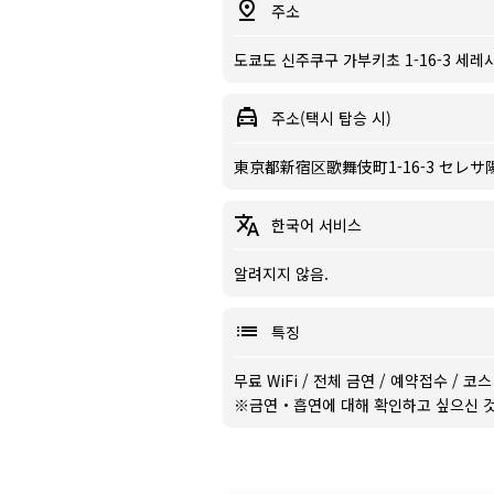
주소
도쿄도 신주쿠구 가부키초 1-16-3 세
주소(택시 탑승 시)
東京都新宿区歌舞伎町1-16-3 セレサ
한국어 서비스
알려지지 않음.
특징
무료 WiFi
/
전체 금연
/
예약접수
/
코스
※금연・흡연에 대해 확인하고 싶으신 것