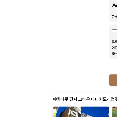
한
무료
어
※
야키니쿠 긴자 고바우 나미키도리점