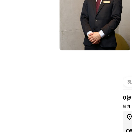
정
야
焼肉