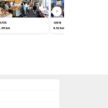
츠키지
시부야
1.09 km
6.92 km