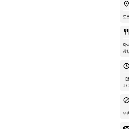
도쿄
아시
창)
【토
17
무