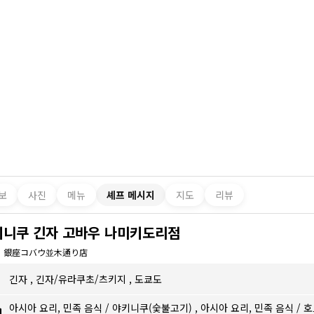
보
사진
메뉴
셰프 메시지
지도
리뷰
키니쿠 긴자 고바우 나미키도리점
 銀座コバウ並木通り店
긴자
,
긴자/유라쿠초/츠키지
,
도쿄도
아시아 요리, 민족 음식
/
야키니쿠(숯불고기)
,
아시아 요리, 민족 음식
/
호