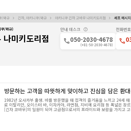
쿠/와규
긴자, 야키니쿠/와규
야키니쿠 긴자 고바우 나미키도리점
셰프 메시지
쿠/와규)
안내 데스크
전화번호
우 나미키도리점
050-2030-4678
0
(+81-50-2030-4678)
방문하는 고객을 따뜻하게 맞이하고 진심을 담은 환
1982년 오사카부 출생. 바를 방문했을 때 접객의 즐거움을 느끼고 24세 
로 이탈리안, 오이스터 바, 이자카야, 라면점, 지비에 요리점 등 폭넓은 장르
[긴자 코바우]의 일원이 되어 고급점으로서의 프라이드와 보람을 가지고 