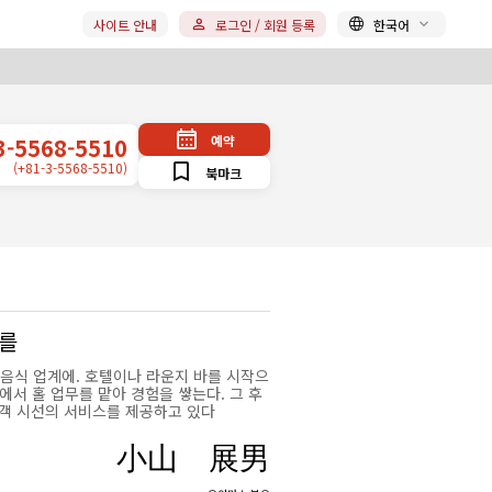
사이트 안내
로그인 / 회원 등록
한국어
예약
3-5568-5510
(+81-3-5568-5510)
북마크
대를
때 음식 업계에. 호텔이나 라운지 바를 시작으
에서 홀 업무를 맡아 경험을 쌓는다. 그 후
고객 시선의 서비스를 제공하고 있다
小山 展男