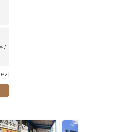
수
/
 표기