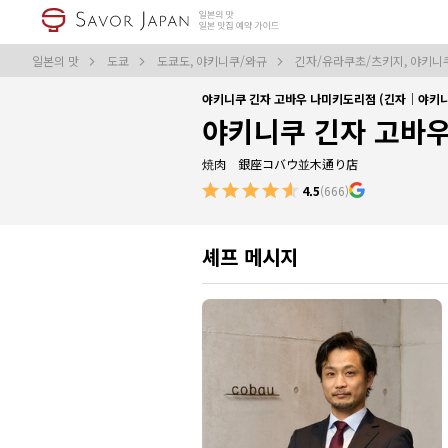
일본의 맛
도쿄
도쿄도, 야키니쿠/와규
긴자/유라쿠초/츠키지, 야키니
야키니쿠 긴자 고바우 나미키도리점 (긴자｜야키니
야키니쿠 긴자 고바
焼肉 銀座コバウ並木通り店
4.5
(666)
셰프 메시지