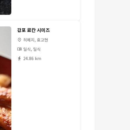
갑포 료칸 시미즈
히메지, 효고현
일식, 일식
24.86 km