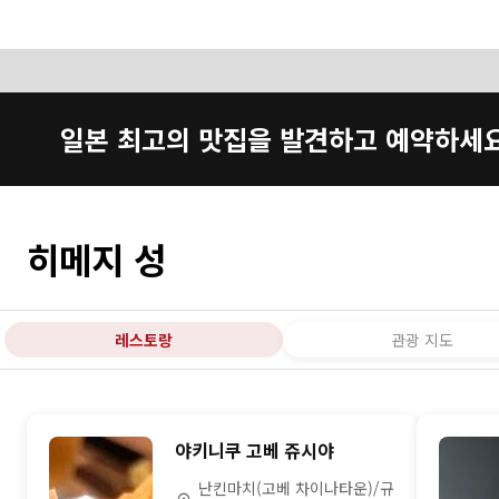
일본 최고의 맛집을 발견하고 예약하세
히메지 성
레스토랑
관광 지도
야키니쿠 고베 쥬시야
난킨마치(고베 차이나타운)/규