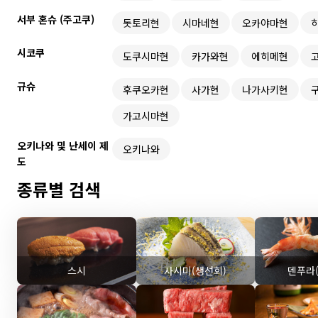
서부 혼슈 (주고쿠)
돗토리현
시마네현
오카야마현
시코쿠
도쿠시마현
카가와현
에히메현
규슈
후쿠오카현
사가현
나가사키현
가고시마현
오키나와 및 난세이 제
오키나와
도
종류별 검색
스시
사시미(생선회)
덴푸라