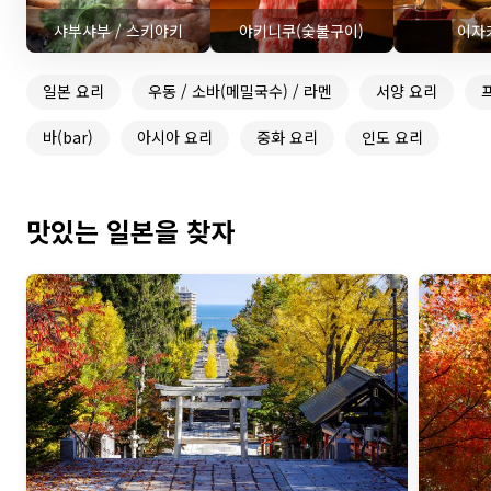
샤부샤부 / 스키야키
야키니쿠(숯불구이)
이자
일본 요리
우동 / 소바(메밀국수) / 라멘
서양 요리
바(bar)
아시아 요리
중화 요리
인도 요리
맛있는 일본을 찾자