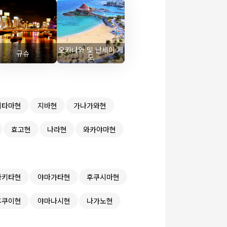
오키나와 및 난세이 제
규슈
도
이타마현
지바현
가나가와현
효고현
나라현
와카야마현
아키타현
야마가타현
후쿠시마현
후쿠이현
야마나시현
나가노현