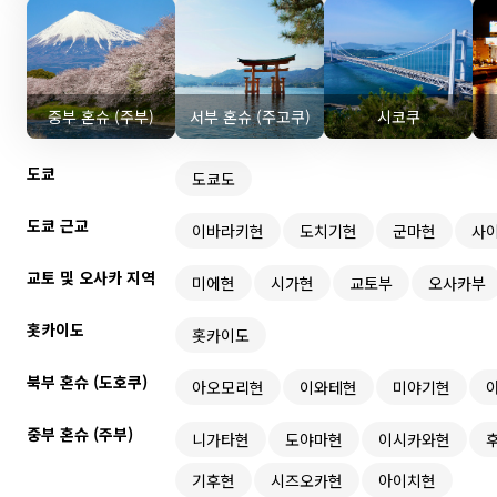
중부 혼슈 (주부)
서부 혼슈 (주고쿠)
시코쿠
도쿄
도쿄도
도쿄 근교
이바라키현
도치기현
군마현
사
교토 및 오사카 지역
미에현
시가현
교토부
오사카부
홋카이도
홋카이도
북부 혼슈 (도호쿠)
아오모리현
이와테현
미야기현
중부 혼슈 (주부)
니가타현
도야마현
이시카와현
기후현
시즈오카현
아이치현