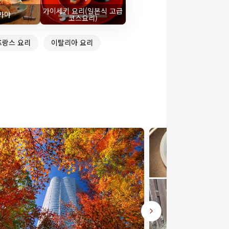
가이세키 요리(일본식 고급
카야
코스요리)
프랑스 요리
이탈리아 요리