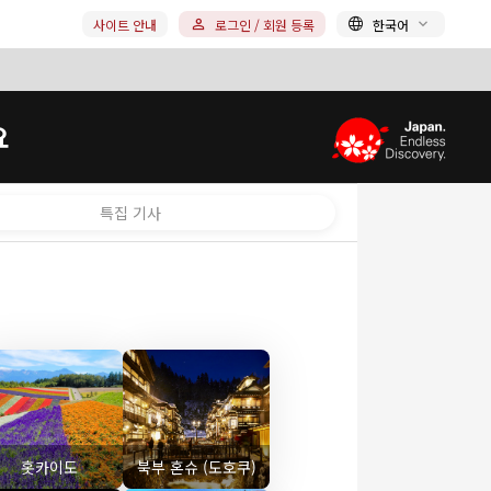
사이트 안내
로그인 / 회원 등록
한국어
요
특집 기사
홋카이도
북부 혼슈 (도호쿠)