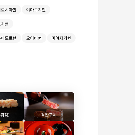
히로시마현
야마구치현
고치현
구마모토현
오이타현
미야자키현
(튀김)
철판구이