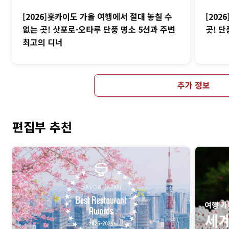
[2026]홋카이도 가을 여행에서 절대 놓칠 수
[202
없는 곳! 삿포로·오타루 단풍 명소 5선과 주변
곳! 단
최고의 디너
추가 정보
편집부 추천