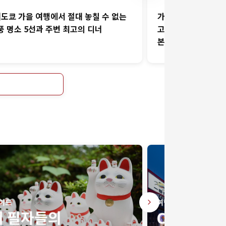
6]도쿄 가을 여행에서 절대 놓칠 수 없는
가와고에 맛집 추천
풍 명소 5선과 주변 최고의 디너
고에 코우스시"에서
본 요리를 맛보세요