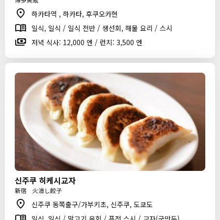
하카타역 , 하카타, 후쿠오카현
일식, 일식 / 일식 전반 / 생선회, 해물 요리 / 스시
저녁 식사: 12,000 엔 / 런치: 3,500 엔
신주쿠 히케시교자
新宿 火消し餃子
신주쿠 동쪽출구/가부키초, 신주쿠, 도쿄도
일식, 일식 / 말고기 육회 / 퓨전 스시 / 교자(군만두)