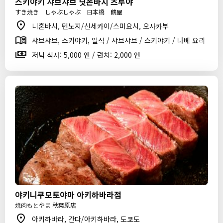
스키야키 샤브샤브 닛폰바시 츠루야
すき焼き しゃぶしゃぶ 日本橋 鶴屋
니혼바시, 텐노지/신세카이/스미요시, 오사카부
샤브샤브, 스키야키, 일식 / 샤브샤브 / 스키야키 / 나베 요리
저녁 식사: 5,000 엔 / 런치: 2,000 엔
야키니쿠모토야마 아키하바라점
焼肉もとやま 秋葉原店
아키하바라, 간다/아키하바라, 도쿄도