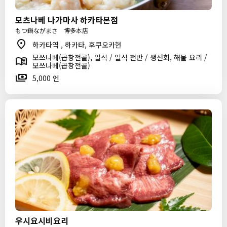
모츠나베 나가마사 하카타본점
もつ鍋ながまさ 博多本店
하카타역 , 하카타, 후쿠오카현
모쓰나베(곱창전골), 일식 / 일식 전반 / 생선회, 해물 요리 /
모쓰나베(곱창전골)
5,000 엔
우시요시비요리