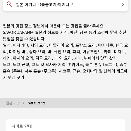
일본 야키니쿠(숯불고기)야키니쿠
일본의 맛집 정보 정보에서 마음에 드는 맛집을 골라 주세요.
SAVOR JAPAN은 일본의 정보를 지역, 예산, 장르 등의 조건에 맞춰 추천
맛집을 찾을 수 있습니다.
일식
,
이자카야
,
서양 요리
,
이탈리아 요리, 프랑스 요리
,
야키니쿠, 한국 요
리
,
다이닝 바
,
중화 요리
,
바
,
퓨전 요리
,
파티, 어뮤즈먼트
,
카페, 디저트
,
라멘
,
아시아 요리
,
각국 요리
,
그 외 요리
,
카레
,
뷔페
에서 맛집 찾기
도쿄
,
도쿄 근교
,
교토 및 오사카 지역
,
홋카이도
,
북부 혼슈 (도호쿠)
,
중부
혼슈 (주부)
,
서부 혼슈 (주고쿠)
,
시코쿠
,
규슈
,
오키나와 및 난세이 제도
에
서 맛집 찾기
일본의 맛
restaurants
사이트 안내