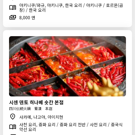
야키니쿠/와규, 야키니쿠, 한국 요리 / 야키니쿠 / 호르몬(곱
창) / 한국 요리
8,000 엔
시센 덴토 히나베 숏칸 본점
四川伝統火鍋 蜀漢 本店
사카에, 나고야, 아이치현
사천 요리, 중화 요리 / 중화 요리 전반 / 사천 요리 / 중국식
약선 요리