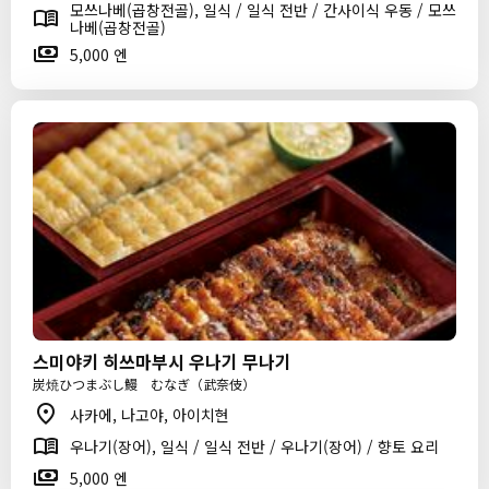
모쓰나베(곱창전골), 일식 / 일식 전반 / 간사이식 우동 / 모쓰
나베(곱창전골)
5,000 엔
스미야키 히쓰마부시 우나기 무나기
炭焼ひつまぶし鰻 むなぎ（武奈伎）
사카에, 나고야, 아이치현
우나기(장어), 일식 / 일식 전반 / 우나기(장어) / 향토 요리
5,000 엔