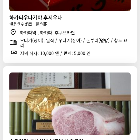
하카타우나기야 후지우나
博多うなぎ屋 藤う那
하카타역 , 하카타, 후쿠오카현
우나기(장어), 일식 / 우나기(장어) / 돈부리(덮밥) / 향토 요
리
저녁 식사: 10,000 엔 / 런치: 5,000 엔