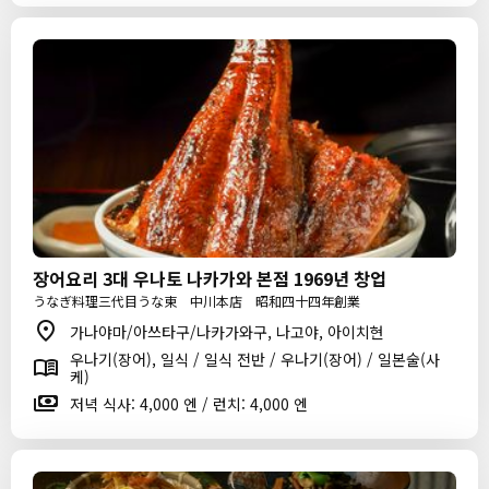
장어요리 3대 우나토 나카가와 본점 1969년 창업
うなぎ料理三代目うな東 中川本店 昭和四十四年創業
가나야마/아쓰타구/나카가와구, 나고야, 아이치현
우나기(장어), 일식 / 일식 전반 / 우나기(장어) / 일본술(사
케)
저녁 식사: 4,000 엔 / 런치: 4,000 엔