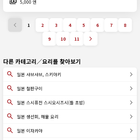
5,000 엔
1
2
3
4
5
6
7
8
9
10
11
다른 카테고리／요리를 찾아보기
일본 샤브샤브, 스키야키
일본 철판구이
일본 스시퓨전 스시오시즈시(틀 초밥)
일본 생선회, 해물 요리
일본 이자카야