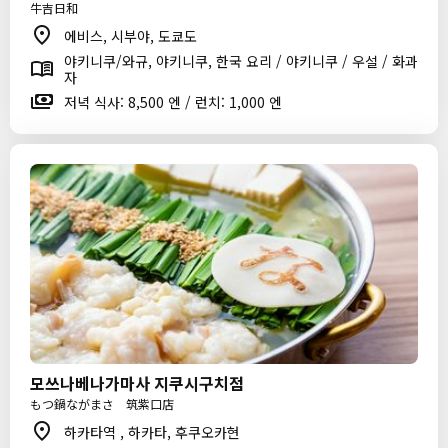
牛吉日和
에비스, 시부야, 도쿄도
야키니쿠/와규, 야키니쿠, 한국 요리 / 야키니쿠 / 우설 / 화과
자
저녁 식사: 8,500 엔 / 런치: 1,000 엔
모쓰나베나가마사 지쿠시구치점
もつ鍋ながまさ 筑紫口店
하카타역 , 하카타, 후쿠오카현