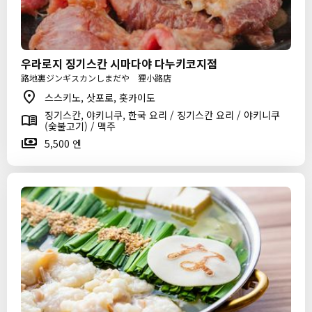
우라로지 징기스칸 시마다야 다누키코지점
路地裏ジンギスカンしまだや 狸小路店
스스키노, 삿포로, 홋카이도
징기스칸, 야키니쿠, 한국 요리 / 징기스칸 요리 / 야키니쿠
(숯불고기) / 맥주
5,500 엔