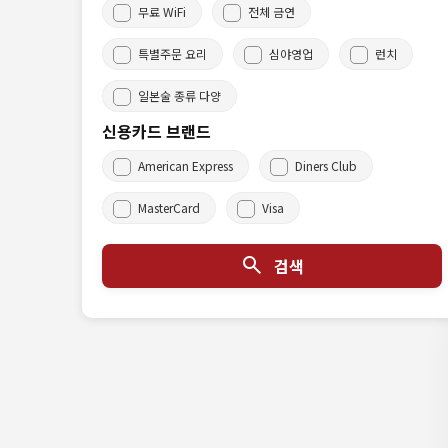
무료 WiFi
전체 금연
특별주문 요리
심야영업
런치
일본술 종류 다양
신용카드 브랜드
American Express
Diners Club
MasterCard
Visa
검색