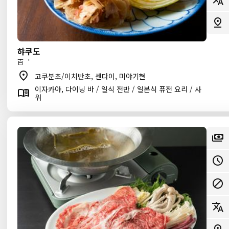
햐쿠도
百゜
고쿠분초/이치반초, 센다이, 미야기현
이자카야, 다이닝 바 / 일식 전반 / 일본식 퓨전 요리 / 사
워