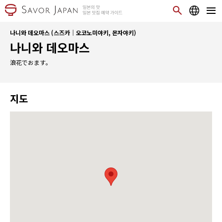
나니와 데오마스 (스즈카｜오코노미야키, 몬자야키)
나니와 데오마스
浪花でおます。
지도