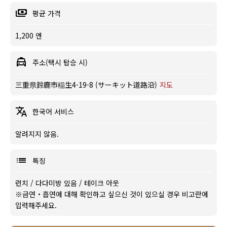
평균 가격
1,200 엔
주소(택시 탑승 시)
三重県鈴鹿市稲生4-19-8 (サーキット道路沿)
지도
한국어 서비스
알려지지 않음.
특징
런치
/
다다미방 있음
/
테이크 아웃
※금연・흡연에 대해 확인하고 싶으신 것이 있으실 경우 비고란에
입력해주세요.