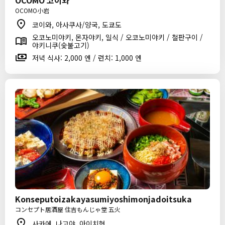
OCOMO 코이와
OCOMO小岩
코이와, 아사쿠사/양국, 도쿄도
오코노미야키, 몬자야키, 일식 / 오코노미야키 / 철판구이 /
야키니쿠(숯불고기)
저녁 식사: 2,000 엔 / 런치: 1,000 엔
Konseputoizakayasumiyoshimonjadoitsuka
コンセプト居酒屋 住吉もんじゃ堂 五火
사카에, 나고야, 아이치현