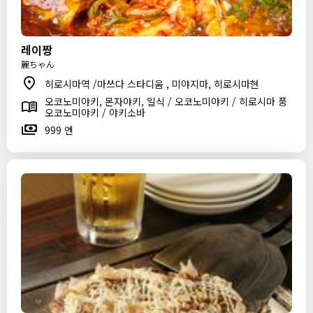
레이짱
麗ちゃん
히로시마역 /마쓰다 스타디움 , 미야지마, 히로시마현
오코노미야키, 몬자야키, 일식 / 오코노미야키 / 히로시마 풍
오코노미야키 / 야키소바
999 엔