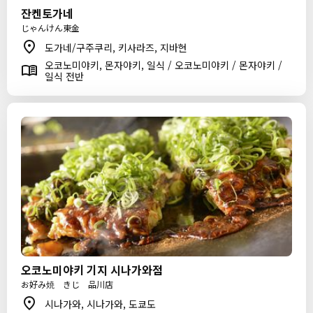
잔켄토가네
じゃんけん東金
도가네/구주쿠리, 키사라즈, 지바현
오코노미야키, 몬자야키, 일식 / 오코노미야키 / 몬자야키 /
일식 전반
오코노미야키 기지 시나가와점
お好み焼 きじ 品川店
시나가와, 시나가와, 도쿄도