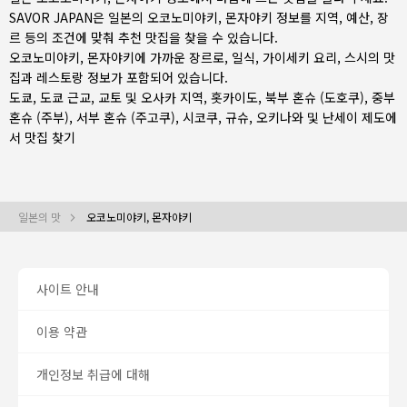
SAVOR JAPAN은 일본의 오코노미야키, 몬자야키 정보를 지역, 예산, 장
르 등의 조건에 맞춰 추천 맛집을 찾을 수 있습니다.
오코노미야키, 몬자야키에 가까운 장르로,
일식
,
가이세키 요리
,
스시
의 맛
집과 레스토랑 정보가 포함되어 있습니다.
도쿄
,
도쿄 근교
,
교토 및 오사카 지역
,
홋카이도
,
북부 혼슈 (도호쿠)
,
중부
혼슈 (주부)
,
서부 혼슈 (주고쿠)
,
시코쿠
,
규슈
,
오키나와 및 난세이 제도
에
서 맛집 찾기
일본의 맛
오코노미야키, 몬자야키
사이트 안내
이용 약관
개인정보 취급에 대해