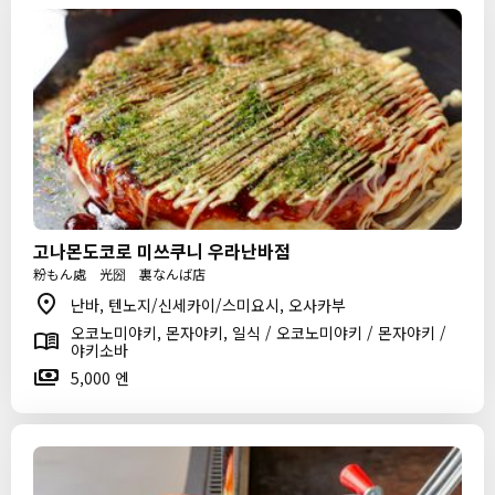
고나몬도코로 미쓰쿠니 우라난바점
粉もん處 光圀 裏なんば店
난바, 텐노지/신세카이/스미요시, 오사카부
오코노미야키, 몬자야키, 일식 / 오코노미야키 / 몬자야키 /
야키소바
5,000 엔