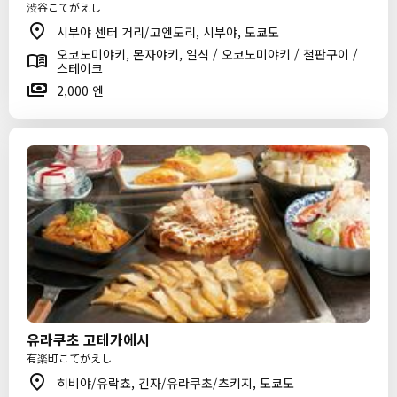
渋谷こてがえし
시부야 센터 거리/고엔도리, 시부야, 도쿄도
오코노미야키, 몬자야키, 일식 / 오코노미야키 / 철판구이 /
스테이크
2,000 엔
유라쿠초 고테가에시
有楽町こてがえし
히비야/유락쵸, 긴자/유라쿠초/츠키지, 도쿄도