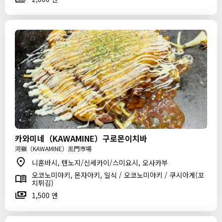
카와미네（KAWAMINE）구로몬이치바
河嶺（KAWAMINE）黒門市場
니혼바시, 텐노지/신세카이/스미요시, 오사카부
오코노미야키, 몬자야키, 일식 / 오코노미야키 / 쿠시아게(꼬
치튀김)
1,500 엔