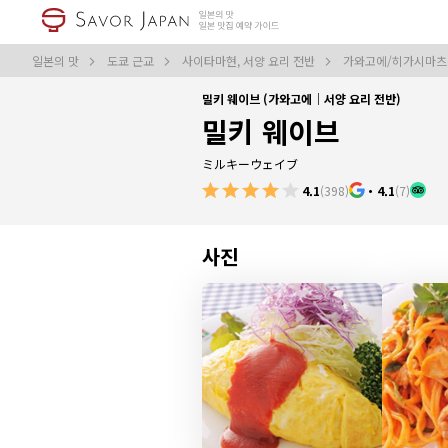
일본의 맛
도쿄 근교
사이타마현, 서양 요리 전반
가와고에/히가시마츠야
밀키 웨이브 (가와고에｜서양 요리 전반)
밀키 웨이브
ミルキーウェイブ
4.1
(398)
・
4.1
(7)
사진