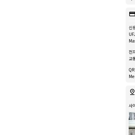
신
UFJ
Ma
전
교통
QR
Me
사