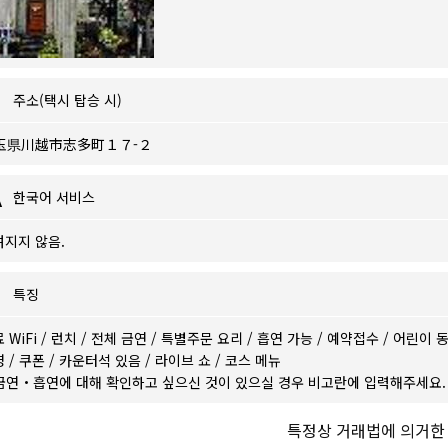
주소(택시 탑승 시)
玉県川越市志多町１７-２
한국어 서비스
려지지 않음.
특징
 WiFi
/
런치
/
전체 금연
/
특별주문 요리
/
흡연 가능
/
예약접수
/
어린이 
영
/
쿠폰
/
카운터석 있음
/
라이브 쇼
/
코스 메뉴
금연・흡연에 대해 확인하고 싶으신 것이 있으실 경우 비고란에 입력해주세요.
특정상 거래법에 의거한