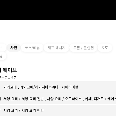
보
사진
코스/메뉴
셰프 메시지
쿠폰 / 할인권
지도
뷰
키 웨이브
キーウェイブ
가와고에
,
가와고에/히가시마츠야마
,
사이타마현
서양 요리
/
서양 요리 전반
,
서양 요리
/
오므라이스
,
카페, 디저트
/
케이
서양 요리
/
서양 요리 전반