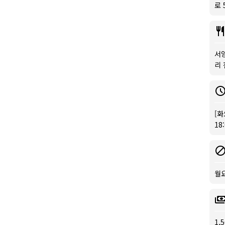
로 
서양
리 
[화
18
월
1,