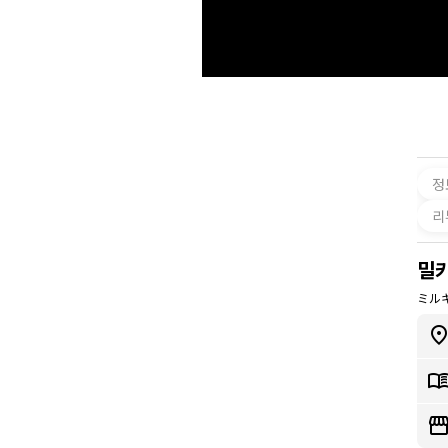
정
리
밀
ミル