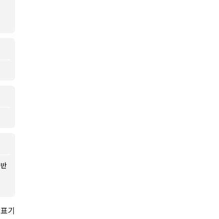
동반
 표기