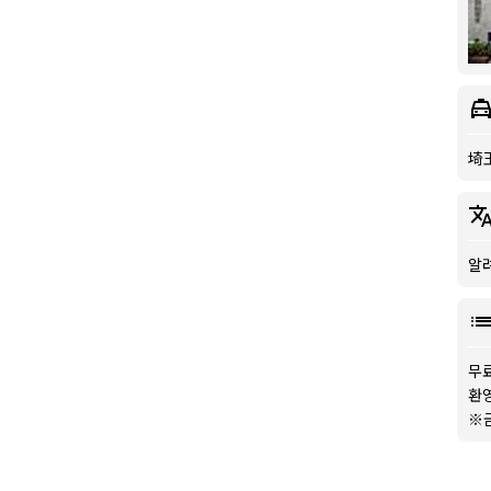
埼
알
무료
환
※