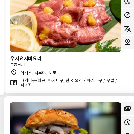
우시요시비요리
牛吉日和
에비스, 시부야, 도쿄도
야키니쿠/와규, 야키니쿠, 한국 요리 / 야키니쿠 / 우설 /
화과자