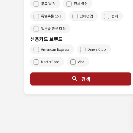
무료 WiFi
전체 금연
특별주문 요리
심야영업
런치
일본술 종류 다양
신용카드 브랜드
American Express
Diners Club
MasterCard
Visa
검색