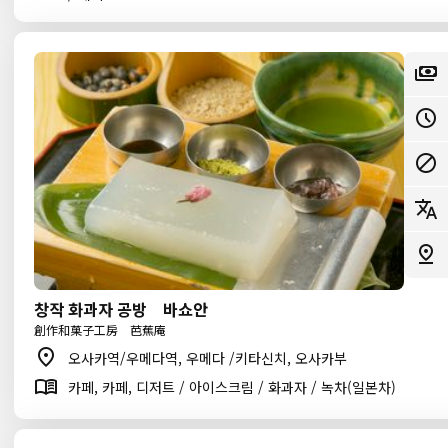
창작 화과자 공방 바쇼안
創作和菓子工房 芭蕉庵
오사카역/우메다역, 우메다 /키타신치, 오사카부
카페, 카페, 디저트 / 아이스크림 / 화과자 / 녹차(일본차)