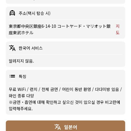
주소(택시 탑승 시)
東京都中央区銀座6-14-10 コートヤード・マリオット銀
지
座東武ホテル
도
한국어 서비스
알려지지 않음.
특징
무료 WiFi
/
런치
/
전체 금연
/
어린이 동반 환영
/
다다미방 있음
/
와인 종류 다양
※금연・흡연에 대해 확인하고 싶으신 것이 있으실 경우 비고란에
입력해주세요.
일본어