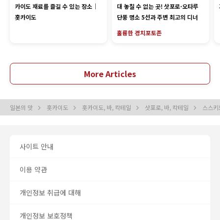
카이도 재료를 즐길 수 있는 장소｜
대 놓칠 수 없는 곳! 삿포로·오타루
홋카이도
단풍 명소 5선과 주변 최고의 디너
훌륭한 경치
포토존
More Articles
일본의 맛
홋카이도
홋카이도, 바, 칵테일
삿포로, 바, 칵테일
스스키노
사이트 안내
이용 약관
개인정보 취급에 대해
개인정보 보호정책