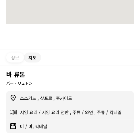
정보
지도
바 류톤
バー・リュトン
스스키노
,
삿포로
,
홋카이도
서양 요리
/
서양 요리 전반
,
주류
/
와인
,
주류
/
칵테일
바
/
바, 칵테일