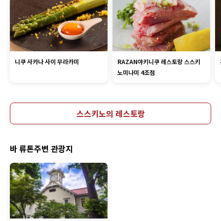
니쿠 사카나 사이 무라카미
RAZAN야키니쿠 레스토랑 스스키
노미나미 4조점
스스키노의 레스토랑
바 류톤주변 관광지