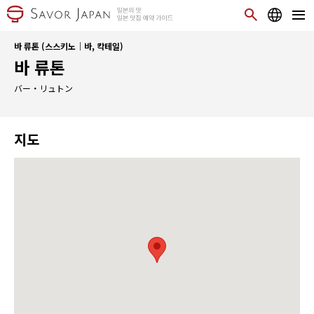
바 류톤 (스스키노｜바, 칵테일)
바 류톤
バー・リュトン
지도