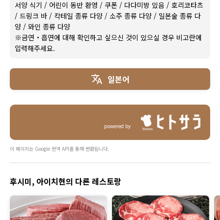
서양 식기
/
어린이 동반 환영
/
쿠폰
/
다다미방 있음
/
호리코타츠
/
드링크 바
/
칵테일 종류 다양
/
소주 종류 다양
/
일본술 종류 다
양
/
와인 종류 다양
※금연・흡연에 대해 확인하고 싶으신 것이 있으실 경우 비고란에
입력해주세요.
일본어
powered by
이 페이지는 Google 번역 API를 통해 변환됩니다.
후시미, 아이치현의 다른 레스토랑