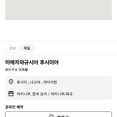
정보
지도
마에자와규시야 후시미야
前沢牛舎 伏見屋
후시미
,
나고야
,
아이치현
야키니쿠, 한국 요리
/
야키니쿠/와규
온라인 예약