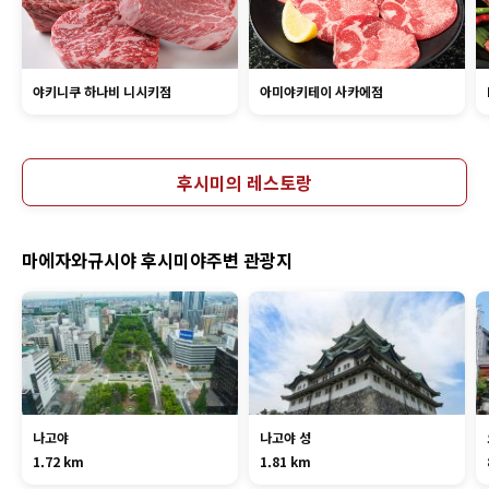
야키니쿠 하나비 니시키점
아미야키테이 사카에점
후시미의 레스토랑
마에자와규시야 후시미야주변 관광지
나고야
나고야 성
1.72 km
1.81 km