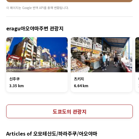
이 페이지는 Google 번역 API를 통해 변환됩니다.
eragu아오야마주변 관광지
신주쿠
츠키지
3.35 km
6.64 km
도쿄도의 관광지
Articles of 오모테산도/하라주쿠/아오야마