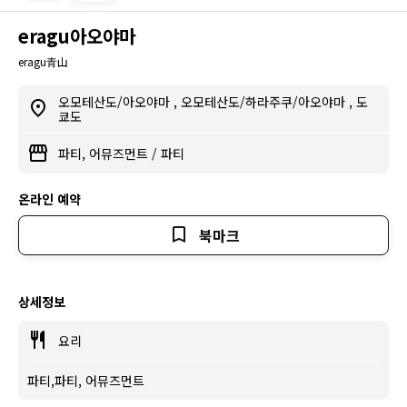
eragu아오야마
eragu青山
오모테산도/아오야마
,
오모테산도/하라주쿠/아오야마
,
도
쿄도
파티, 어뮤즈먼트
/
파티
온라인 예약
북마크
상세정보
요리
파티,파티, 어뮤즈먼트