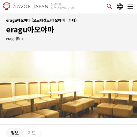
eragu아오야마 (오모테산도/아오야마｜파티)
eragu아오야마
eragu青山
정보
지도