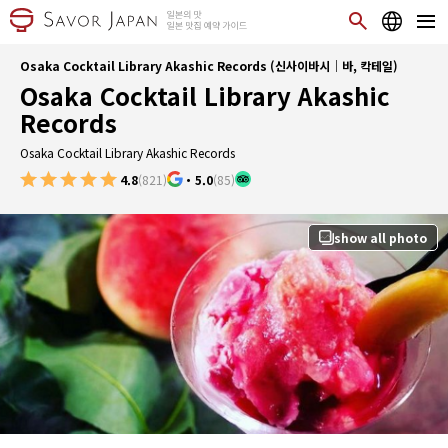
Osaka Cocktail Library Akashic Records (신사이바시｜바, 칵테일)
Osaka Cocktail Library Akashic
Records
Osaka Cocktail Library Akashic Records
4.8
(821)
・
5.0
(85)
show all photo