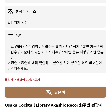
한국어 서비스
알려지지 않음.
특징
무료 WiFi
/
심야영업
/
특별주문 요리
/
서양 식기
/
흡연 가능
/
예
약접수
/
카운터석 있음
/
코스 메뉴
/
칵테일 종류 다양
/
와인 종류
다양
※금연・흡연에 대해 확인하고 싶으신 것이 있으실 경우 비고란에
입력해주세요.
특정상 거래법에 의거한 표기
일본어
Osaka Cocktail Library Akashic Records주변 관광지