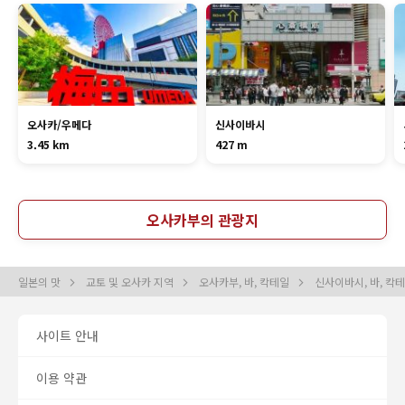
오사카/우메다
신사이바시
3.45 km
427 m
오사카부의 관광지
일본의 맛
교토 및 오사카 지역
오사카부, 바, 칵테일
신사이바시, 바, 칵
사이트 안내
이용 약관