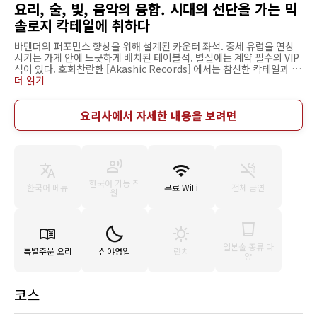
요리, 술, 빛, 음악의 융합. 시대의 선단을 가는 믹
솔로지 칵테일에 취하다
바텐더의 퍼포먼스 향상을 위해 설계된 카운터 좌석. 중세 유럽을 연상
시키는 가게 안에 느긋하게 배치된 테이블석. 별실에는 계약 필수의 VIP
석이 있다. 호화찬란한 [Akashic Records] 에서는 참신한 칵테일과 함
께 본격적인 이탈리아 요리를 즐길 수 있습니다. 술과 궁합이 좋은 '생햄
더 읽기
과 무화과 마스카르포네의 거품' 과 자가제 파스타 등 일품 요리는 물론
코스도 준비되어 있습니다. 신선한 과일과 야채, 엄선한 술, 다양한 장비
를 자유자재로 취급하여 만들어지는 믹솔로지 칵테일은 만들기 시작하
요리사에서 자세한 내용을 보려면
는 과정부터 외형도 맛도 눈을 사로 잡습니다. 주말에는 최고의 술이 늘
어선 가운데 화려한 플레어 쇼가 개최됩니다. 혼자서도 자유롭게 즐기실
수 있습니다.
한국어 가능 직
한국어 메뉴
무료 WiFi
전체 금연
원
일본술 종류 다
특별주문 요리
심야영업
런치
양
코스