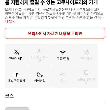
를 저렴하게 즐길 수 있는 고쿠사이도리의 가게
오키나와 고쿠사이도리의 [구로게와규센몬텐 니쿠야 분게쓰]는 오키나
와현산 와규를 비롯한 엄선된 재료를 사용한 메뉴를 합리적인 가격으로
즐길 수 있는 가게입니다. 인기 부위와 희귀 부위를 즐길 수 있는 것 이외
에도 강력하게 추천하는 요리가 가득한 코스도 있어 연회나 친구들 모임
더 읽기
의 이용에도 최적입니다. 음료 3잔과 음식을 선택할 수 있는 "천오백 베
로 메뉴"도 있어 평상시에 이용하시는 것도 추천합니다. 가게 안은 처음
방문해도 부담 없는 개방적인 느낌입니다. 최대 15명까지 이용할 수 있
요리사에서 자세한 내용을 보려면
는 다다미방과 카운터석, 1인부터 가족까지 폭넓게 즐길 수 있습니다. 아
와모리 등 오키나와 특유의 술도 다수 준비되어 있어 관광이나 여행 시에
도 안성맞춤입니다. 고쿠사이도리 지역에 있어서 접근성이 좋으면서도
가격대가 합리적입니다. 부담 없이 이용하고 싶은 가게입니다.
한국어 가능 직
한국어 메뉴
무료 WiFi
전체 금연
원
일본술 종류 다
특별주문 요리
심야영업
런치
양
코스