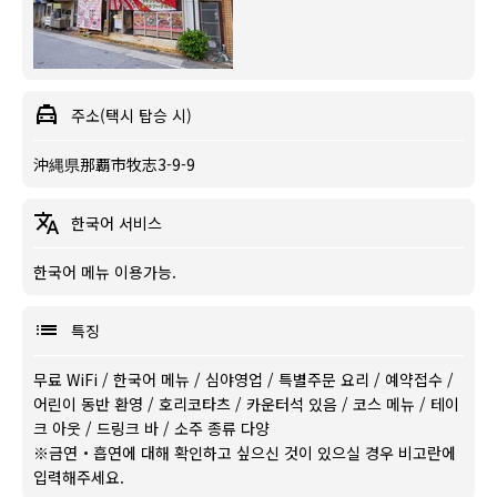
주소(택시 탑승 시)
沖縄県那覇市牧志3-9-9
한국어 서비스
한국어 메뉴 이용가능.
특징
무료 WiFi
/
한국어 메뉴
/
심야영업
/
특별주문 요리
/
예약접수
/
어린이 동반 환영
/
호리코타츠
/
카운터석 있음
/
코스 메뉴
/
테이
크 아웃
/
드링크 바
/
소주 종류 다양
※금연・흡연에 대해 확인하고 싶으신 것이 있으실 경우 비고란에
입력해주세요.