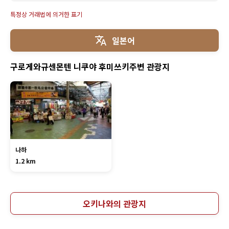
특정상 거래법에 의거한 표기
일본어
구로게와규센몬텐 니쿠야 후미쓰키주변 관광지
나하
1.2 km
오키나와의 관광지