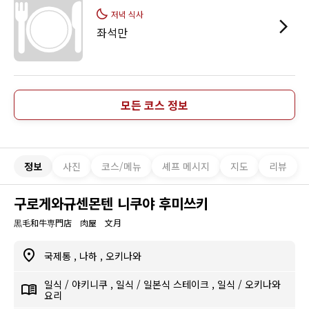
저녁 식사
좌석만
모든 코스 정보
정보
사진
코스/메뉴
셰프 메시지
지도
리뷰
구로게와규센몬텐 니쿠야 후미쓰키
黒毛和牛専門店 肉屋 文月
국제통
,
나하
,
오키나와
일식
/
야키니쿠
,
일식
/
일본식 스테이크
,
일식
/
오키나와
요리