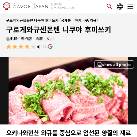
구로게와규센몬텐 니쿠야 후미쓰키 (국제통｜야키니쿠/와규)
구로게와규센몬텐 니쿠야 후미쓰키
黒毛和牛専門店 肉屋 文月
4
(132)
show all photo
오키나와현산 와규를 중심으로 엄선된 양질의 재료