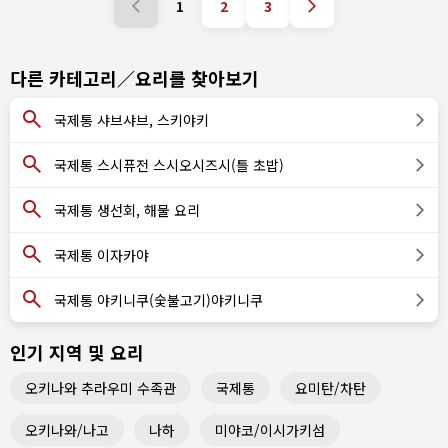
1
2
3
다른 카테고리／요리를 찾아보기
국제통 샤브샤브, 스키야키
국제통 스시퓨전 스시오시즈시(틀 초밥)
국제통 생선회, 해물 요리
국제통 이자카야
국제통 야키니쿠(숯불고기)야키니쿠
인기 지역 및 요리
오키나와 추라우미 수족관
국제통
요미탄/차탄
오키나와/나고
나하
미야코/이시가키섬