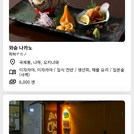
와슌 나카노
和旬ナカノ
국제통, 나하, 오키나와
이자카야, 이자카야 / 일식 전반 / 생선회, 해물 요리 / 일본술
(사케)
6,000 엔