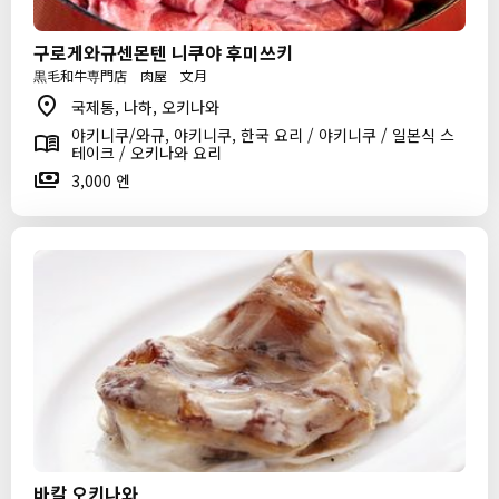
구로게와규센몬텐 니쿠야 후미쓰키
黒毛和牛専門店 肉屋 文月
국제통, 나하, 오키나와
야키니쿠/와규, 야키니쿠, 한국 요리 / 야키니쿠 / 일본식 스
테이크 / 오키나와 요리
3,000 엔
바칼 오키나와