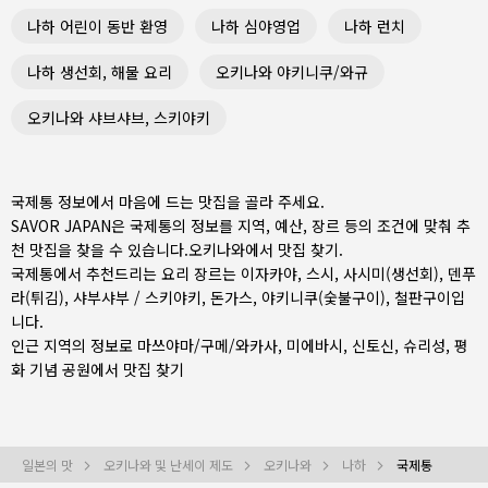
나하 어린이 동반 환영
나하 심야영업
나하 런치
나하 생선회, 해물 요리
오키나와 야키니쿠/와규
오키나와 샤브샤브, 스키야키
국제통 정보에서 마음에 드는 맛집을 골라 주세요.
SAVOR JAPAN은 국제통의 정보를 지역, 예산, 장르 등의 조건에 맞춰 추
천 맛집을 찾을 수 있습니다.
오키나와
에서 맛집 찾기.
국제통에서 추천드리는 요리 장르는
이자카야
,
스시
,
사시미(생선회)
,
덴푸
라(튀김)
,
샤부샤부 / 스키야키
,
돈가스
,
야키니쿠(숯불구이)
,
철판구이
입
니다.
인근 지역의 정보로
마쓰야마/구메/와카사
,
미에바시
,
신토신
, 슈리성, 평
화 기념 공원에서 맛집 찾기
일본의 맛
오키나와 및 난세이 제도
오키나와
나하
국제통