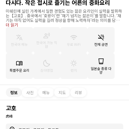
다시다. 작은 접시로 즐기는 어른의 중화요리
미쉐린에 실린 가게에서 일한 경험도 있는 젊은 요리인이 실력을 발휘하
는【고호】. 중국에서 ‘호랑이’란 ‘재기 넘치는 젊은이’를 말합니다. ‘재
기는 아직 없어도 실력을 길러 정상을 향해 노력하자’라는 의미를 담아
이름을 붙였다는 【고호】에서 즐길 수 있는 것은, 다양한 작은 접시의
더 읽기
중화요리입니다. 샥스핀이나 전복 등 중화의 고급 식재료를 비롯해 이시
카와현 노토반도의 채소 등 엄선한 식재료를 사용한 요리는 항상 20가지
이상 있으며 때로는 30가지 이상이 되기도 합니다. 각각에 놀라움이 넘
한국어 가능 직
치고 우리를 즐겁게 해줍니다. 요리에 맞춰 와인과 사오싱주 등 술을 제
한국어 메뉴
무료 WiFi
전체 금연
원
안해주는 ‘알코올 페어링’과 함께 맛보면 더없이 행복한 시간을 보낼 수
있습니다.
일본술 종류 다
특별주문 요리
심야영업
런치
양
정보
사진
메뉴
지도
리뷰
고호
虎峰