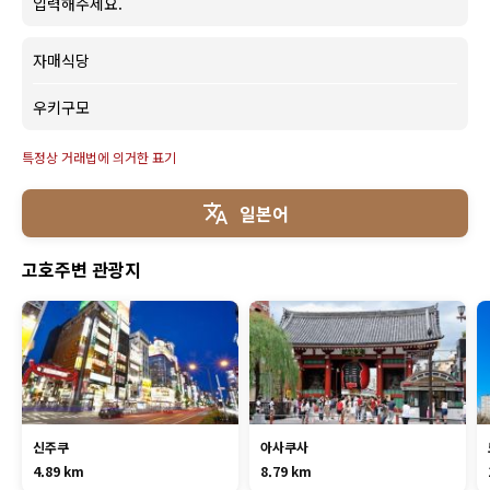
입력해주세요.
자매식당
우키구모
특정상 거래법에 의거한 표기
일본어
고호주변 관광지
신주쿠
아사쿠사
4.89 km
8.79 km