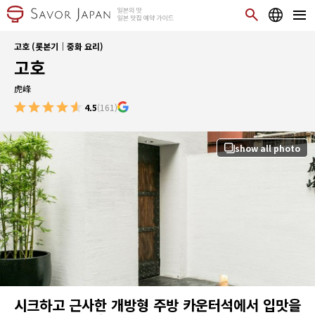
고호 (롯본기｜중화 요리)
고호
虎峰
4.5
(161)
show all photo
시크하고 근사한 개방형 주방 카운터석에서 입맛을