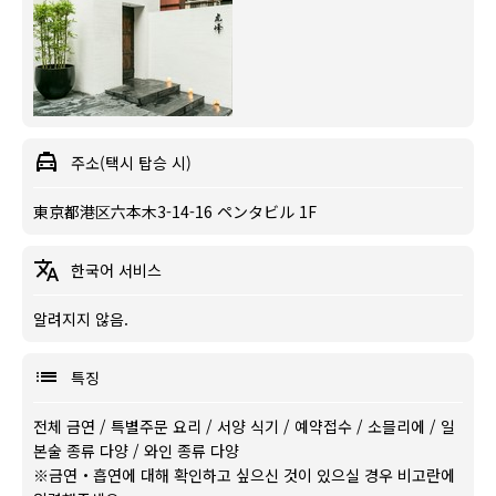
주소(택시 탑승 시)
東京都港区六本木3-14-16 ペンタビル 1F
한국어 서비스
알려지지 않음.
특징
전체 금연
/
특별주문 요리
/
서양 식기
/
예약접수
/
소믈리에
/
일
본술 종류 다양
/
와인 종류 다양
※금연・흡연에 대해 확인하고 싶으신 것이 있으실 경우 비고란에