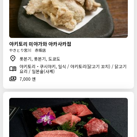
야키토리 미야가와 아카사카점
やきとり宮川 赤坂店
롯본기, 롯본기, 도쿄도
야키토리・쿠시야키, 일식 / 야키토리(닭고기 꼬치) / 닭고기
요리 / 일본술(사케)
7,000 엔