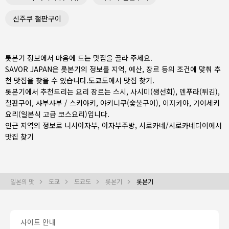
신주쿠 철판구이
롯본기 정보에서 마음에 드는 맛집을 골라 주세요.
SAVOR JAPAN은 롯본기의 정보를 지역, 예산, 장르 등의 조건에 맞춰 추
천 맛집을 찾을 수 있습니다.
도쿄도
에서 맛집 찾기.
롯본기에서 추천드리는 요리 장르는
스시
,
사시미(생선회)
,
덴푸라(튀김)
,
철판구이
,
샤부샤부 / 스키야키
,
야키니쿠(숯불구이)
,
이자카야
,
가이세키
요리(일본식 고급 코스요리)
입니다.
인근 지역의 정보로
니시아자부
,
아자부주방
,
시로카네/시로카네다이
에서
맛집 찾기
일본의 맛
도쿄
도쿄도
롯본기
롯본기
사이트 안내