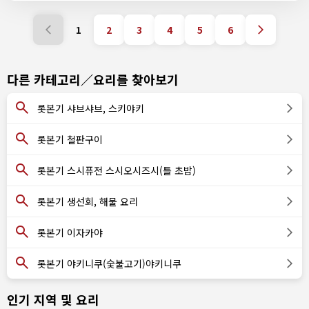
1
2
3
4
5
6
다른 카테고리／요리를 찾아보기
롯본기 샤브샤브, 스키야키
롯본기 철판구이
롯본기 스시퓨전 스시오시즈시(틀 초밥)
롯본기 생선회, 해물 요리
롯본기 이자카야
롯본기 야키니쿠(숯불고기)야키니쿠
인기 지역 및 요리