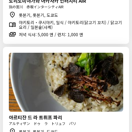
도리노미야가와 아카사카 인터시티 AIR
鶏の宮川 赤坂インターシティAIR
롯본기, 롯본기, 도쿄도
야키토리・쿠시야키, 일식 / 야키토리(닭고기 꼬치) / 닭고기
요리 / 일본술(사케)
저녁 식사: 5,000 엔 / 런치: 1,000 엔
아르티잔 드 라 트뤼프 파리
アルティザン ドゥ ラ トリュフ パリ
롯본기, 롯본기, 도쿄도