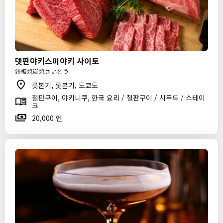
뎃판야키스미야키 사이토
鉄板焼炭焼さいとう
롯본기, 롯본기, 도쿄도
철판구이, 야키니쿠, 한국 요리 / 철판구이 / 시푸드 / 스테이
크
20,000 엔