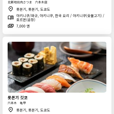
北新地焼肉さつま 六本木店
롯본기, 롯본기, 도쿄도
야키니쿠/와규, 야키니쿠, 한국 요리 / 야키니쿠(숯불고기) /
호르몬(곱창)
7,000 엔
롯폰기 깃코
六本木 亀甲
롯본기, 롯본기, 도쿄도