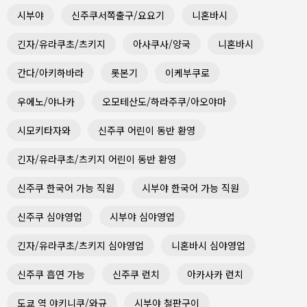
시부야
신주쿠서쪽출구/요요기
니혼바시
긴자/유라쿠초/츠키지
아사쿠사/양국
니혼바시
간다/아키하바라
롯본기
이케부쿠로
우에노/야나카
오모테산도/하라주쿠/아오야마
시모키타자와
신주쿠 어린이 동반 환영
긴자/유라쿠초/츠키지 어린이 동반 환영
신주쿠 한국어 가능 직원
시부야 한국어 가능 직원
신주쿠 심야영업
시부야 심야영업
긴자/유라쿠초/츠키지 심야영업
니혼바시 심야영업
신주쿠 흡연 가능
신주쿠 런치
아카사카 런치
도쿄 역 야키니쿠/와규
시부야 철판구이