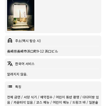
주소(택시 탑승 시)
長崎県長崎市浜口町9-12 浜口ビル
한국어 서비스
알려지지 않음.
특징
전체 금연
/
서양 식기
/
예약접수
/
어린이 동반 환영
/
다다미방 있
음
/
카운터석 있음
/
코스 메뉴
/
어린이 메뉴
/
드링크 바
/
일본술