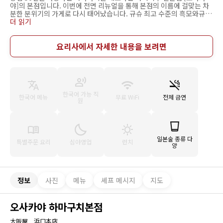
야]의 본점입니다. 이번에 전면 리뉴얼을 통해 본점의 이름에 걸맞는 차
분한 분위기의 가게로 다시 태어났습니다. 규슈 최고 수준의 흑모와규를
제공하고 있으며, 나가사키현 내외에서 많은 손님이 방문하고 있습니다.
더 읽기
요리사에서 자세한 내용을 보려면
한국어 가능 직
한국어 메뉴
무료 WiFi
전체 금연
원
일본술 종류 다
특별주문 요리
심야영업
런치
양
정보
사진
메뉴
셰프 메시지
지도
오사카야 하마구치본점
大阪屋 浜口本店