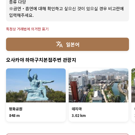
종류 다양
※금연・흡연에 대해 확인하고 싶으신 것이 있으실 경우 비고란에
입력해주세요.
특정상 거래법에 의거한 표기
일본어
오사카야 하마구치본점주변 관광지
평화공원
데지마
848 m
3.02 km