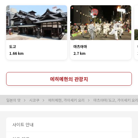
도고
마츠야마
1.66 km
2.7 km
에히메현의 관광지
일본의 맛
시코쿠
에히메현, 가이세키 요리
마츠야마/도고, 가이세키 요
사이트 안내