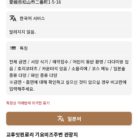
愛媛県松山市二番町1-5-16
한국어 서비스
알려지지 않음.
특징
전체 금연
/
서양 식기
/
예약접수
/
어린이 동반 환영
/
다다미방 있
음
/
호리코타츠
/
카운터석 있음
/
소믈리에
/
코스 메뉴
/
일본술
종류 다양
/
와인 종류 다양
※금연・흡연에 대해 확인하고 싶으신 것이 있으실 경우 비고란에
입력해주세요.
특정상 거래법에 의거한 표기
일본어
교후잇핀료리 기요미즈주변 관광지