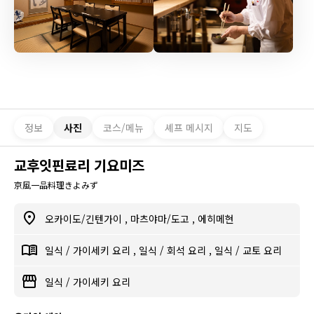
정보
사진
코스/메뉴
셰프 메시지
지도
교후잇핀료리 기요미즈
京風一品料理きよみず
오카이도/긴텐가이
,
마츠야마/도고
,
에히메현
일식
/
가이세키 요리
,
일식
/
회석 요리
,
일식
/
교토 요리
일식
/
가이세키 요리