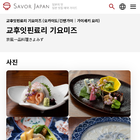
교후잇핀료리 기요미즈 (오카이도/긴텐가이｜가이세키 요리)
교후잇핀료리 기요미즈
京風一品料理きよみず
사진