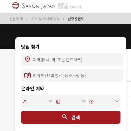
일본의 맛
교토 및 오사카 지역
산주산겐도
맛집 찾기
온라인 예약
검색