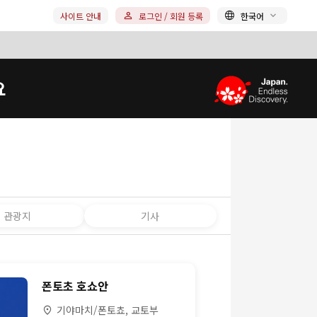
사이트 안내
로그인 / 회원 등록
한국어
요
관광지
기사
폰토초 호쇼안
기야마치/폰토쵸, 교토부