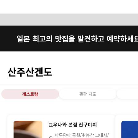
일본 최고의 맛집을 발견하고 예약하세
산주산겐도
레스토랑
관광 지도
교우나와 본점 진구미치
마루야마 공원/취봉산 고대사/