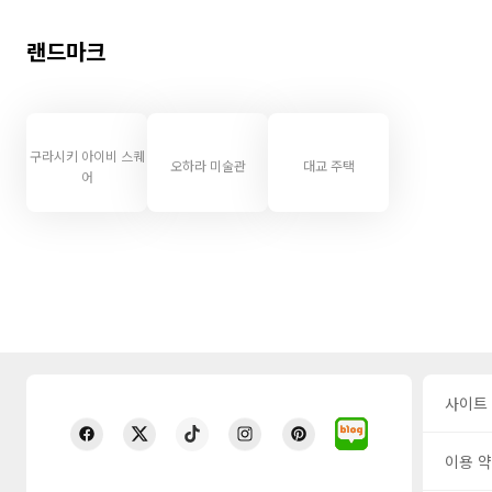
랜드마크
구라시키 아이비 스퀘
오하라 미술관
대교 주택
어
사이트
이용 