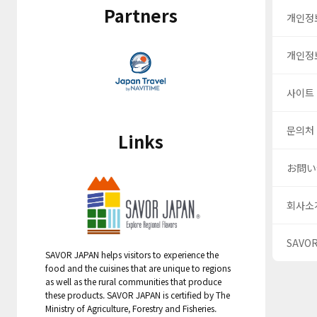
Partners
개인정
개인정
사이트
문의처
Links
お問い
회사소
SAV
SAVOR JAPAN helps visitors to experience the
food and the cuisines that are unique to regions
as well as the rural communities that produce
these products. SAVOR JAPAN is certified by The
Ministry of Agriculture, Forestry and Fisheries.