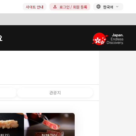
사이트 안내
로그인 / 회원 등록
한국어
요
관광지
(튀김)
철판구이