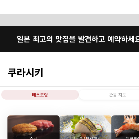
일본 최고의 맛집을 발견하고 예약하세
쿠라시키
레스토랑
관광 지도
스시
사시미(생선회)
덴푸라