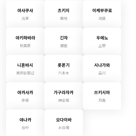
아사쿠사
츠키지
이케부쿠로
浅草
築地
池袋
아키하바라
긴자
우에노
秋葉原
銀座
上野
니혼바시
롯폰기
시나가와
東京駅周辺
六本木
品川
아카사카
가구라자카
쓰키시마
赤坂
神楽坂
月島
야나카
오다이바
谷中
お台場