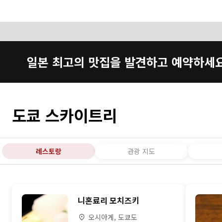
일본 최고의 맛집을 발견하고 예약하세
도쿄 스카이트리
레스토랑
관광 지도
니혼료리 모치즈키
오시아게, 도쿄도