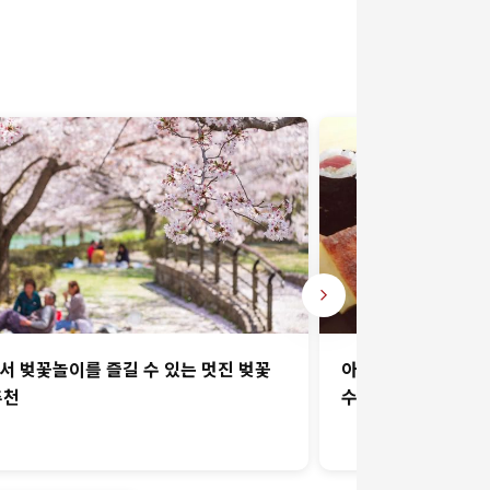
서 벚꽃놀이를 즐길 수 있는 멋진 벚꽃
아사쿠사, 우에노 
추천
수 있는 스시·일식 