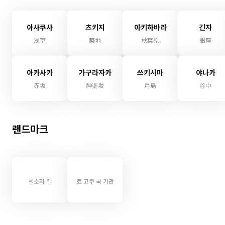
아사쿠사
츠키지
아키하바라
긴자
浅草
築地
秋葉原
銀座
아카사카
가구라자카
쓰키시마
야나카
赤坂
神楽坂
月島
谷中
랜드마크
센소지 절
료 고쿠 국 기관