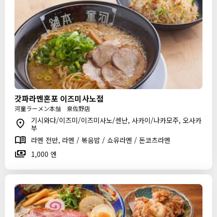
갓파라멘혼포 이즈미사노점
河童ラーメン本舗 泉佐野店
기시와다/이즈미/이즈미사노/센난, 사카이/나카모주, 오사카
부
라멘 전반, 라멘 / 볶음밥 / 쇼유라멘 / 돈코츠라멘
1,000 엔