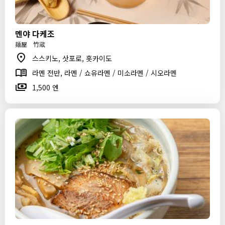
멘야 다케조
麺屋 竹蔵
스스키노, 삿포로, 홋카이도
라멘 전반, 라멘 / 쇼유라멘 / 미소라멘 / 시오라멘
1,500 엔