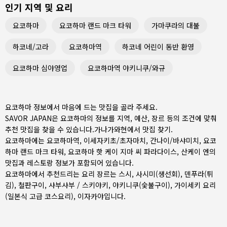
인기 지역 및 요리
요코하마
요코하마 랜드 마크 타워
가마쿠라의 대불
하코네/고라
요코하마역
하코네 어린이 동반 환영
요코하마 심야영업
요코하마역 야키니쿠/와규
요코하마 정보에서 마음에 드는 맛집을 골라 주세요.
SAVOR JAPAN은 요코하마의 정보를 지역, 예산, 장르 등의 조건에 맞춰
추천 맛집을 찾을 수 있습니다.
가나가와현
에서 맛집 찾기.
요코하마에는
요코하마역
,
이세자키초/초자마치
,
간나이/바샤미치
, 요코
하마 랜드 마크 타워, 요코하마 핫 케이 지마 씨 파라다이스, 산케이 엔의
맛집과 레스토랑 정보가 포함되어 있습니다.
요코하마에서 추천드리는 요리 장르는
스시
,
사시미(생선회)
,
덴푸라(튀
김)
,
철판구이
,
샤부샤부 / 스키야키
,
야키니쿠(숯불구이)
,
가이세키 요리
(일본식 고급 코스요리)
,
이자카야
입니다.