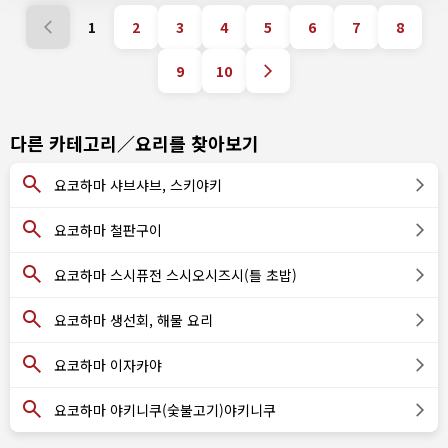
1
2
3
4
5
6
7
8
9
10
다른 카테고리／요리를 찾아보기
요코하마 샤브샤브, 스키야키
요코하마 철판구이
요코하마 스시퓨전 스시오시즈시(틀 초밥)
요코하마 생선회, 해물 요리
요코하마 이자카야
요코하마 야키니쿠(숯불고기)야키니쿠