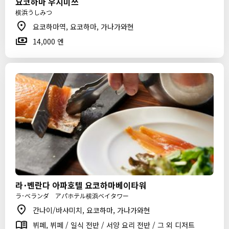
요코하마 우시미쓰
横浜うしみつ
요코하마역, 요코하마, 가나가와현
14,000 엔
라･벤란다 아파호텔 요코하마베이타워
ラ･ベランダ アパホテル横浜ベイタワー
간나이/바샤미치, 요코하마, 가나가와현
뷔페, 뷔페 / 일식 전반 / 서양 요리 전반 / 그 외 디저트