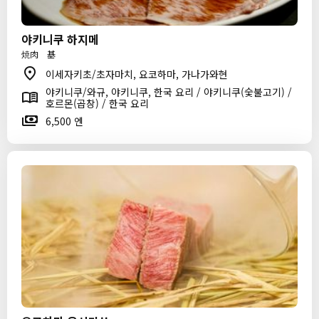
야키니쿠 하지메
焼肉 基
이세자키초/초자마치, 요코하마, 가나가와현
야키니쿠/와규, 야키니쿠, 한국 요리 / 야키니쿠(숯불고기) /
호르몬(곱창) / 한국 요리
6,500 엔