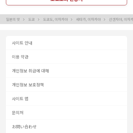
일본의 맛
도쿄
도쿄도, 이자카야
세타가, 이자카야
산겐자야, 이자
사이트 안내
이용 약관
개인정보 취급에 대해
개인정보 보호정책
사이트 맵
문의처
お問い合わせ