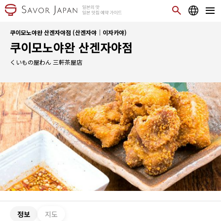
쿠이모노야완 산겐자야점 (산겐자야｜이자카야)
쿠이모노야완 산겐자야점
くいもの屋わん 三軒茶屋店
정보
지도