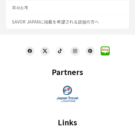
회사소개
SAVOR JAPANに掲載を希望される店舗の方へ
Partners
Links