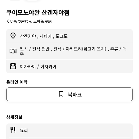
쿠이모노야완 산겐자야점
くいもの屋わん 三軒茶屋店
산겐자야
,
세타가
,
도쿄도
일식
/
일식 전반
,
일식
/
야키토리(닭고기 꼬치)
,
주류
/
맥
주
이자카야
/
이자카야
온라인 예약
북마크
상세정보
요리