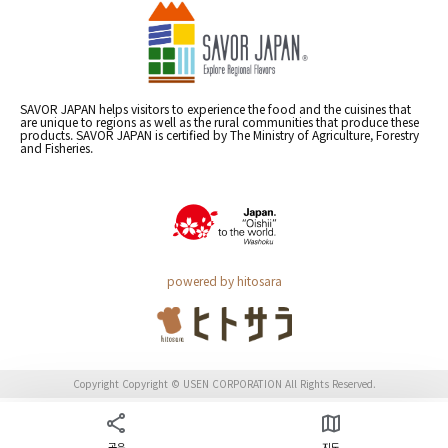
SAVOR JAPAN helps visitors to experience the food and the cuisines that
are unique to regions as well as the rural communities that produce these
products. SAVOR JAPAN is certified by The Ministry of Agriculture, Forestry
and Fisheries.
powered by hitosara
Copyright Copyright © USEN CORPORATION All Rights Reserved.
공유
지도