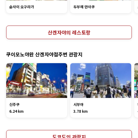
슌사이 오구라가
두부채 만사쿠
산겐자야의 레스토랑
쿠이모노야완 산겐자야점주변 관광지
신주쿠
시부야
6.24 km
3.78 km
도쿄도의 관광지