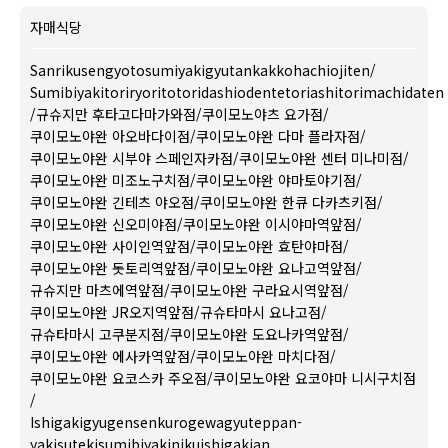
자매식당
Sanrikusengyotosumiyakigyutankakkohachiojiten
/
Sumibiyakitoriryoritotoridashiodentetoriashitorimachidaten
/
규슈지만 후타고다마가와점
/
쿠이모노야츠 요가점
/
쿠이모노야완 아오바다이점
/
쿠이모노야완 다마 플라자점
/
쿠이모노야완 시부야 스페인자카점
/
쿠이모노야완 센터 미나미점
/
쿠이모노야완 미조노구치점
/
쿠이모노야완 야마토야기점
/
쿠이모노야완 긴테츠 야오점
/
쿠이모노야완 한큐 다카츠키점
/
쿠이모노야완 신오미야점
/
쿠이모노야완 이시야마역앞점
/
쿠이모노야완 사이인역앞점
/
쿠이모노야완 효탄야마점
/
쿠이모노야완 돗토리역앞점
/
쿠이모노야완 요나고역앞점
/
규슈지만 마츠에역앞점
/
쿠이모노야완 구라요시역앞점
/
쿠이모노야완 JR오지역앞점
/
규슈타마시 요나고점
/
규슈타마시 고쿠분지점
/
쿠이모노야완 도요나카역앞점
/
쿠이모노야완 에사카역앞점
/
쿠이모노야완 마치다점
/
쿠이모노야완 요코스카 주오점
/
쿠이모노야완 요코야마 니시구치점
/
Ishigakigyugensenkurogewagyuteppan-
yakisutekisumibiyakinikuishigakian